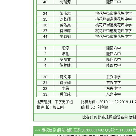
40
刘瑞源
隆回二中
34
邹沁志
桃花坪街道桃花坪中学
35
刘乾翊
桃花坪街道桃花坪中学
36
曾佑昊
桃花坪街道桃花坪中学
37
肖锦辉
桃花坪街道桃花坪中学
44
宁劲如
桃花坪街道桃花坪中学
1
阳淳
隆回六中
2
阳礼
隆回六中
3
罗凯文
隆回六中
4
陈萱婕
隆回六中
30
蒋文博
东兴中学
31
肖子翔
东兴中学
32
李昂
东兴中学
33
禹俣成
东兴中学
比赛组别：中学男子组
比赛时间：2019-11-22 2019-11-
裁 判 长：贺云刚
编 排 长：刘利民
比赛列表
比赛规程
编辑名单
复制
-=> 版权信息 [
网站地图
联系QQ:88081492 QQ群:7511538