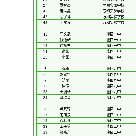
27
罗智杰
思源实验学校
41
范洁鑫
万和实验学校
42
胡宇博
万和实验学校
43
丁常淦
万和实验学校
11
唐文武
隆回一中
12
钱逸轩
隆回一中
13
肖植丰
隆回一中
14
谢鑫
隆回一中
15
李磊
隆回一中
5
袁榛
隆回九中
6
彭富华
隆回九中
7
郑俊
隆回九中
8
钟涛
隆回九中
28
王渊琦
隆回九中
29
卿增涛
隆回九中
16
卢其琛
隆回二中
17
范镔汉
隆回二中
18
袁林坤
隆回二中
38
王子信
隆回二中
39
贺嘉兴
隆回二中