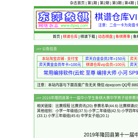
杂志首页
|
第1期
|
第2期
|
第3期
|
第4期
|
棋谱仓库V
注意：二合一卡为充值卡
首页
|
棋谱仓库
|
棋谱下载
|
动态棋盘
|
象棋赛事
|
象
-=>
公告信息
本站淘宝店铺 - 支付宝
弈天白金会员2年=150元
弈天
弈天黄金会员年卡=100元
棋谱仓库vip会员=100元
弈天
常用编排软件(云蛇 至尊 编排大师 小河 S
注意：本站内容与下面百度广告无关 微信:dpxqcom QQ号:88081
-=> 2019年隆回县第十一届中小
相关链接：
比赛规程
比赛资讯
(20)
参赛名单
(44.6)
比赛棋谱
(0
其他组别：
小学一年级组
(37.5)
小学二年级组
(42.5)
小学四年
(33.1)
小学三年级组
(45.6)
中学女子组
(20.1)
2019年隆回县第十一