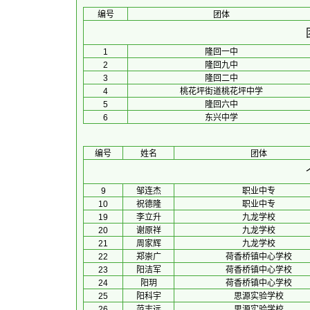
编号
团体
1
隆回一中
2
隆回九中
3
隆回二中
4
桃花坪街道桃花坪中学
5
隆回六中
6
东兴中学
编号
姓名
团体
9
邹连杰
职业中专
10
祝德隆
职业中专
19
李立升
九龙学校
20
谢原祥
九龙学校
21
周家辉
九龙学校
22
郑崇广
荷香桥镇中心学校
23
阳洁军
荷香桥镇中心学校
24
阳玥
荷香桥镇中心学校
25
阳科宇
思源实验学校
26
范志远
思源实验学校