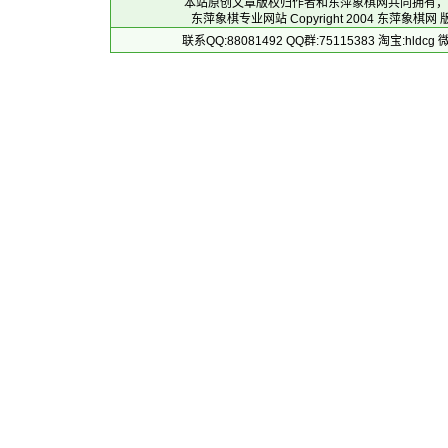
本站原创文章版权归作者和
东萍象棋网
共同拥有，
东萍象棋专业网站 Copyright 2004
东萍象棋网
版
联系QQ:88081492 QQ群:75115383 淘宝:h