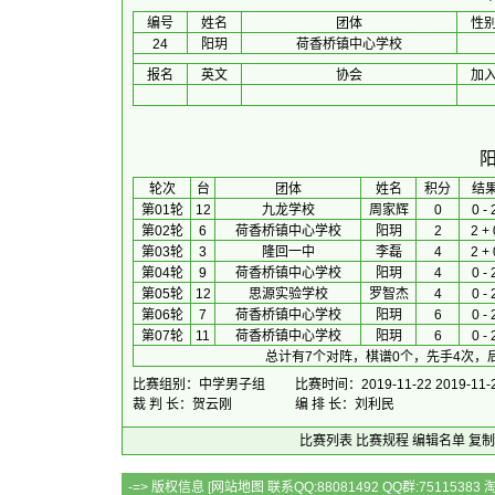
编号
姓名
团体
性
24
阳玥
荷香桥镇中心学校
报名
英文
协会
加
 轮次 
台
团体
 姓名 
积分
 结果
第01轮
12
九龙学校
周家辉
0
0 - 
第02轮
6
荷香桥镇中心学校
阳玥
2
2 + 
第03轮
3
隆回一中
李磊
4
2 + 
第04轮
9
荷香桥镇中心学校
阳玥
4
0 - 
第05轮
12
思源实验学校
罗智杰
4
0 - 
第06轮
7
荷香桥镇中心学校
阳玥
6
0 - 
第07轮
11
荷香桥镇中心学校
阳玥
6
0 - 
总计有7个对阵，棋谱0个，先手4次，
比赛组别：中学男子组
比赛时间：2019-11-22 2019-11-
裁 判 长：贺云刚
编 排 长：刘利民
比赛列表
比赛规程
编辑名单
复制
-=> 版权信息 [
网站地图
联系QQ:88081492 QQ群:7511538