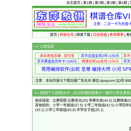
杂志首页
|
第1期
|
第2期
|
第3期
|
第4期
|
棋谱仓库V
注意：二合一卡为充值卡
首页
|
棋谱仓库
|
棋谱下载
|
动态棋盘
|
象棋赛事
|
象
-=>
公告信息
本站淘宝店铺 - 支付宝
弈天白金会员2年=150元
弈天
弈天黄金会员年卡=100元
棋谱仓库vip会员=100元
弈天
常用编排软件(云蛇 至尊 编排大师 小河 S
注意：本站内容与下面百度广告无关 微信:dpxqcom QQ号:88081
-=> 阳玥[个人]的配对卡 - 2019年隆回
相关链接：
比赛规程
比赛资讯
(20)
参赛名单
(44.6)
比赛棋谱
(0
其他组别：
小学一年级组
(37.5)
小学二年级组
(42.5)
小学四年
(33.1)
小学三年级组
(45.6)
中学女子组
(20.1)