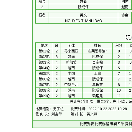
编号
姓名
团体
3
阮成保
越南
报名
英文
协会
NGUYEN THANH BAO
阮
 轮次 
台
团体
 姓名 
积分
 
第01轮
2
马来西亚
布莱恩乔治
*
0
0
第02轮
8
越南
阮成保
2
1
第03轮
4
新加坡
吴宗翰
3
0
第04轮
2
越南
阮成保
5
1
第05轮
2
中国
王廓
7
1
第06轮
4
越南
阮成保
7
2
第07轮
2
中华台北
葛振衣
8
1
第08轮
3
越南
阮成保
10
2
第09轮
2
越南
赖理兄
11
1
总计有9个对阵，棋谱9个，先手4次，后
比赛组别：男子组
比赛时间：2022-10-23 2022-10-28
裁 判 长：刘杏华
编 排 长：黄义熙
比赛列表
比赛规程
编辑名单
复制