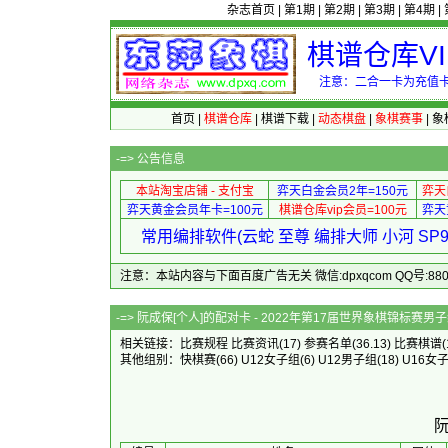
杂志首页
|
第1期
|
第2期
|
第3期
|
第4期
|
棋谱仓库V
注意：二合一卡为充值卡
首页
|
棋谱仓库
|
棋谱下载
|
动态棋盘
|
象棋赛事
|
象
-=>
公告信息
本站淘宝店铺 - 支付宝
弈天白金会员2年=150元
弈天
弈天黄金会员年卡=100元
棋谱仓库vip会员=100元
弈天
常用编排软件(云蛇 至尊 编排大师 小河 S
注意：本站内容与下面百度广告无关 微信:dpxqcom QQ号:88081
-=> 阮成保[个人]的配对卡 - 202
相关链接：
比赛规程
比赛资讯
(17)
参赛名单
(36.13)
比赛棋谱
其他组别：
快棋赛
(66)
U12女子组
(6)
U12男子组
(18)
U16女