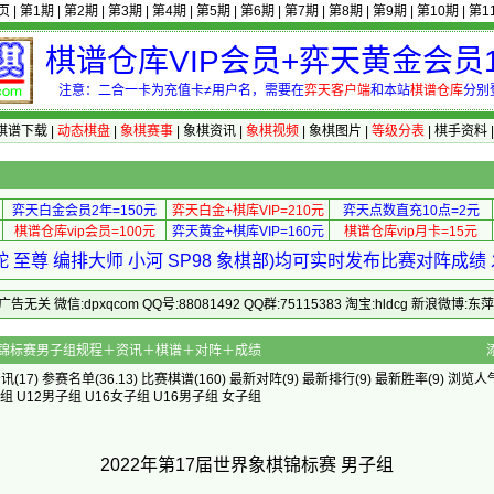
页
|
第1期
|
第2期
|
第3期
|
第4期
|
第5期
|
第6期
|
第7期
|
第8期
|
第9期
|
第10期
|
第1
棋谱仓库VIP会员+弈天黄金会员1
注意：二合一卡为充值卡≠用户名，需要在
弈天客户端
和本站
棋谱仓库
分别
棋谱下载
|
动态棋盘
|
象棋赛事
|
象棋资讯
|
象棋视频
|
象棋图片
|
等级分表
|
棋手资料
弈天白金会员2年=150元
弈天白金+棋库VIP=210元
弈天点数直充10点=2元
棋谱仓库vip会员=100元
弈天黄金+棋库VIP=160元
棋谱仓库vip月卡=15元
 至尊 编排大师 小河 SP98 象棋部)均可实时发布比赛对阵成
 微信:dpxqcom QQ号:88081492 QQ群:75115383 淘宝:hldcg 新浪微博:
第17届世界象棋锦标赛男子组规程＋资讯＋棋谱＋对阵＋成绩
资讯
(17)
参赛名单
(36.13)
比赛棋谱
(160)
最新对阵
(9)
最新排行
(9)
最新胜率
(9) 浏览人气
子组
U12男子组
U16女子组
U16男子组
女子组
2022年第17届世界象棋锦标赛 男子组