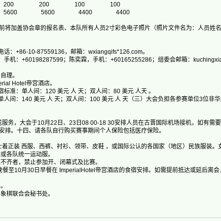
00 200 200 100 100
000 5600 5600 4400 4400
1日前将加盖协会章的报名表、本队所有人员2寸彩色电子照片（照片文件名为：人员姓
86-10-87559136，邮箱：wxiangqifs*126.com。
+60198287599；陈奕霖，手机：+60165255286；组委会邮箱：kuchingxiangq
用自理。
ial Hotel帝宫酒店。
标准：单人间：120 美元 人 天；双人间：80 美元 人天 。
单人间：140 美元 人 天；双人间：100 美元 人 天（三）大会负担各参赛单位3位
免费接送服务，大会于10月22日、23日08 00-18 30安排人员在古晋国际机场接机，如
安排。十四、请各队自行购买赛事期间个人保险包括医疗保险。
男士着正装 西服、西裤、衬衫、领带、皮鞋 ，或国际公认的各国家（地区）民族服装。
装或各队统一运动服。
戴不齐者，禁止参加开、闭幕式及比赛。
晚餐至10月30日早餐在 ImperialHotel帝宫酒店的食宿安排。如需提前抵达或延
知。
界象棋联合会秘书处。