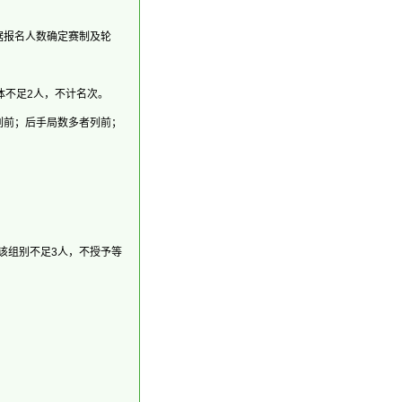
据报名人数确定赛制及轮
体不足2人，不计名次。
列前；后手局数多者列前；
该组别不足3人，不授予等