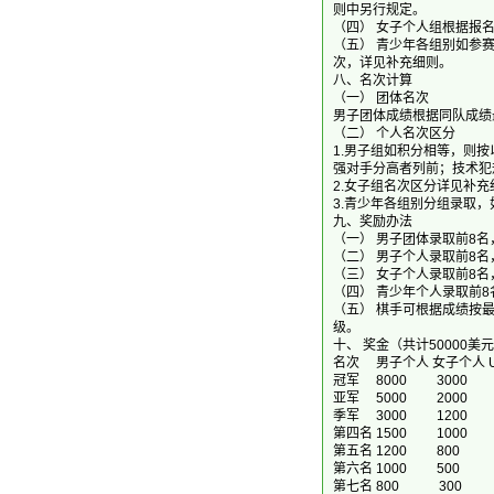
则中另行规定。
（四） 女子个人组根据报
（五） 青少年各组别如参
次，详见补充细则。
八、名次计算
（一） 团体名次
男子团体成绩根据同队成绩
（二） 个人名次区分
1.男子组如积分相等，则
强对手分高者列前；技术犯
2.女子组名次区分详见补充
3.青少年各组别分组录取
九、奖励办法
（一） 男子团体录取前8
（二） 男子个人录取前8
（三） 女子个人录取前8
（四） 青少年个人录取前8
（五） 棋手可根据成绩按
级。
十、 奖金（共计50000美
名次 男子个人 女子个人 U
冠军 8000 30
亚军 5000 2
季军 3000 1
第四名 1500 
第五名 1200 
第六名 1000 
第七名 800 3