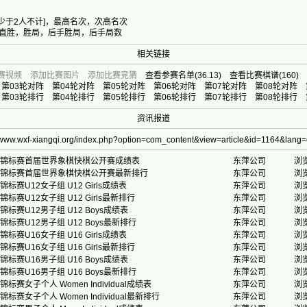
少于2人不计]，最高名次，次高名次
直胜，胜局，后手胜局，后手局数
相关链接
赛视频
添加比赛图片
添加比赛竞猜
查看参赛名单
(36.13)
查看比赛棋谱
(160)
第03轮对阵
第04轮对阵
第05轮对阵
第06轮对阵
第07轮对阵
第08轮对阵
第03轮排行
第04轮排行
第05轮排行
第06轮排行
第07轮排行
第08轮排行
资讯报道
//www.wxf-xiangqi.org/index.php?option=com_content&view=article&id=1164&lang
象棋锦标赛首届世界象棋快棋公开赛成绩表
东萍公司
浏览
象棋锦标赛首届世界象棋快棋公开赛最新排行
东萍公司
浏览
标赛U12女子组 U12 Girls成绩表
东萍公司
浏览
标赛U12女子组 U12 Girls最新排行
东萍公司
浏览
锦标赛U12男子组 U12 Boys成绩表
东萍公司
浏览
锦标赛U12男子组 U12 Boys最新排行
东萍公司
浏览
标赛U16女子组 U16 Girls成绩表
东萍公司
浏览
标赛U16女子组 U16 Girls最新排行
东萍公司
浏览
锦标赛U16男子组 U16 Boys成绩表
东萍公司
浏览
锦标赛U16男子组 U16 Boys最新排行
东萍公司
浏览
标赛女子个人 Women Individual成绩表
东萍公司
浏览
标赛女子个人 Women Individual最新排行
东萍公司
浏览