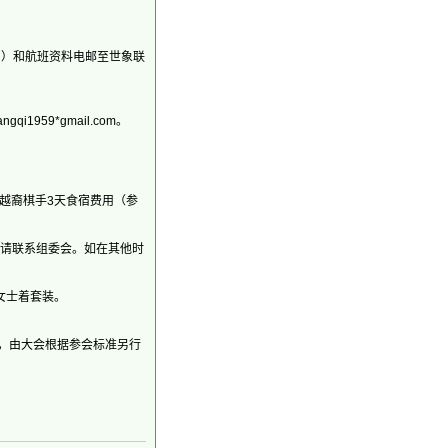
名）和航班资料电邮至世象联
i1959*gmail.com。
非华越裔棋手3天食宿费用（参
有需要请联系组委会。如在其他时
女士着套装。
后离会，由大会根据参会标准另行