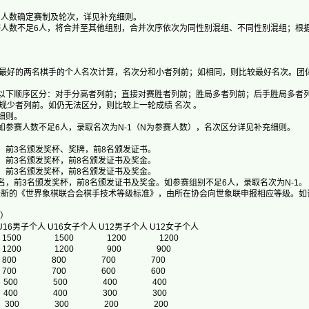
名人数确定赛制及轮次，详见补充细则。
赛人数不足6人，将合并至其他组别，合并次序依次为同性别混组、不同性别混组；根
最好的两名棋手的个人名次计算，名次分和小者列前；如相同，则比较最好名次。团
按以下顺序区分：对手分高者列前；直接对赛胜者列前；胜局多者列前；后手胜局多者
规少者列前。如仍无法区分，则比较上一轮成绩 名次 。
细则。
，如参赛人数不足6人，录取名次为N-1（N为参赛人数），名次区分详见补充细则。
名，前3名颁发奖杯、奖牌，前8名颁发证书。
名，前3名颁发奖杯，前8名颁发证书及奖金。
名，前3名颁发奖杯，前8名颁发证书及奖金。
名，前3名颁发奖杯，前8名颁发证书及奖金。如参赛组别不足6人，录取名次为N-1。
最新的《世界象棋联合会棋手技术等级标准》，由所在协会向世象联申报相应等级。如
元）
16男子个人 U16女子个人 U12男子个人 U12女子个人
00 1500 1500 1200 1200
000 1200 1200 900 900
200 800 800 700 700
1000 700 700 600 600
800 500 500 400 400
500 400 400 300 300
00 300 300 200 200