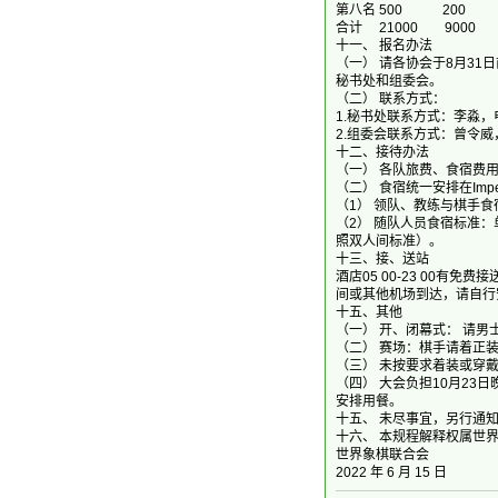
第八名 500 2
合计 21000 9
十一、 报名办法
（一） 请各协会于8月3
秘书处和组委会。
（二） 联系方式：
1.秘书处联系方式：李淼，电话：+
2.组委会联系方式：曾令威，手机：
十二、接待办法
（一） 各队旅费、食宿费
（二） 食宿统一安排在Imper
（1） 领队、教练与棋手食宿
（2） 随队人员食宿标准：
照双人间标准）。
十三、接、送站
酒店05 00-23 00有
间或其他机场到达，请自行
十五、其他
（一） 开、闭幕式： 请
（二） 赛场：棋手请着正
（三） 未按要求着装或穿
（四） 大会负担10月23日
安排用餐。
十五、 未尽事宜，另行通
十六、 本规程解释权属世
世界象棋联合会
2022 年 6 月 15 日