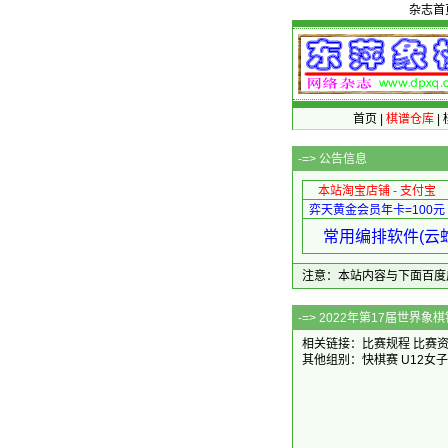
杂志首
首页
|
棋谱仓库
|
-=>
公告信息
本站淘宝店铺 - 支付宝
弈天黄金会员年卡=100元
常用编排软件(云蛇
注意：本站内容与下面百度广告无关
-=> 2022年
相关链接：
比赛规程
比赛
其他组别：
快棋赛
U12女