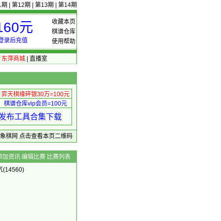
1期
|
第12期
|
第13期
|
第14期
收藏本页
60元
棋谱仓库
登录后充值
使用帮助
|
东萍商城
|
直播室
弈天棋缘碎银30万=100元
棋谱仓库vip会员=100元
绩 发布工具合集下载
东萍象棋网
点击查看本页二维码
添加资讯
编辑比赛
比赛列表
(14560)