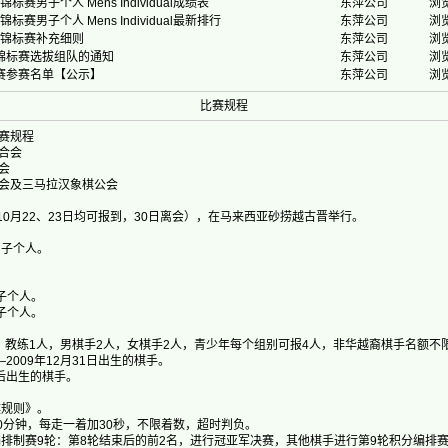
标赛男子个人 Mens Individual成绩表
东萍公司
浏览
标赛男子个人 Mens Individual最新排行
东萍公司
浏览
棋锦标赛补充细则
东萍公司
浏览
锦标赛选拔组队的通知
东萍公司
浏览
赛参赛名单【公示】
东萍公司
浏览
比赛规程
赛规程
合会
会
会及三马拉汉象棋公会
日（10月22、23日均可报到，30日离会），在马来西亚砂捞越古晋举行。
男子个人。
女子个人。
女子个人。
，教练1人，男棋手2人，女棋手2人，青少年每个组别可报4人，非华越裔棋手名额不
日—2009年12月31日出生的棋手。
1日后出生的棋手。
棋规则》。
0分钟，每走一着加30秒，不限着数，超时判负。
编排制赛9轮：第8轮结束后的前2名，进行冠亚军决赛，其他棋手进行第9轮积分编排