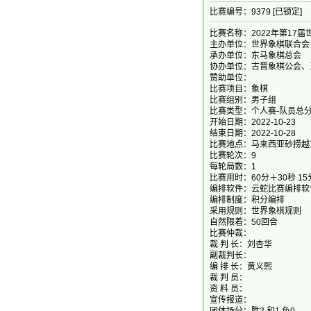
比赛编号：9379 [已锁定]
比赛名称：2022年第17
主办单位：世界象棋联合会
承办单位：东马象棋总会
协办单位：古晋象棋公会、
赞助单位：
比赛项目：象棋
比赛组别：男子组
比赛类型：个人赛-队员总
开始日期：2022-10-23
结束日期：2022-10-28
比赛地点：马来西亚砂捞越
比赛轮次：9
每轮局数：1
比赛用时：60分＋30秒 15
编排软件：云蛇比赛编排软
编排制度：积分编排
采用规则：世界象棋规则
自然限着：50回合
比赛仲裁：
裁 判 长：刘杏华
副裁判长：
编 排 长：黄义熙
裁 判 员：
资 料 员：
宣传报道：