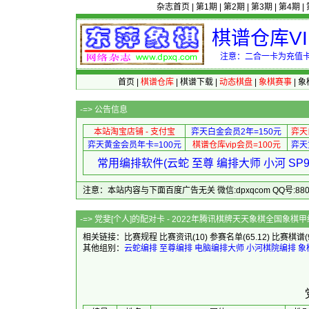
杂志首页
|
第1期
|
第2期
|
第3期
|
第4期
|
棋谱仓库V
注意：二合一卡为充值卡
首页
|
棋谱仓库
|
棋谱下载
|
动态棋盘
|
象棋赛事
|
象
-=>
公告信息
本站淘宝店铺 - 支付宝
弈天白金会员2年=150元
弈天
弈天黄金会员年卡=100元
棋谱仓库vip会员=100元
弈天
常用编排软件(云蛇 至尊 编排大师 小河 S
注意：本站内容与下面百度广告无关 微信:dpxqcom QQ号:88081
-=> 党斐[个人]的配对卡 - 2022年
相关链接：
比赛规程
比赛资讯
(10)
参赛名单
(65.12)
比赛棋谱
其他组别：
云蛇编排
至尊编排
电脑编排大师
小河棋院编排
象