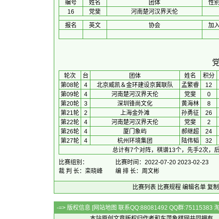
编号
姓名
团体
性
16
党斐
河南楚河汉界天伦
报名
英文
协会
加
 轮次 
台
团体
 姓名 
积分
第08轮
4
北京威凯＆金环建设京冀联队
孟繁睿
12
第09轮
4
河南楚河汉界天伦
党斐
0
第20轮
3
深圳锋尚文化
黄海林
8
第21轮
2
上海金外滩
孙勇征
26
第22轮
4
河南楚河汉界天伦
党斐
2
第26轮
4
厦门象屿
郝继超
24
第27轮
4
杭州环境集团
陆伟韬
32
总计有7个对阵，棋谱13个，先手2次，后
比赛组别：
比赛时间：2022-07-20 2023-02-23
裁 判 长：栾晓峰
编 排 长：周文彬
比赛列表
比赛规程
编辑名单
复制
-=> 版权信息 [
网站地图
联系QQ:88081492 QQ群:7511538
本站原创文章版权归作者和
东萍象棋网
共同拥有，