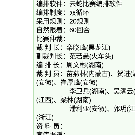
编排软件：云蛇比赛编排软件
编排制度：双循环
采用规则：20规则
自然限着：60回合
比赛仲裁：
裁 判 长：栾晓峰(黑龙江)
副裁判长：范若愚(火车头)
编 排 长：周文彬(湖南)
裁 判 员：苗燕林(内蒙古)、贺进
(安徽)、崔厚峰(安徽)
李卫兵(湖南)、吴满云(江西
(江西)、梁林(湖南)
潘利亚(安徽)、郭玥(江西)
(浙江)
资 料 员：
宣传报道：