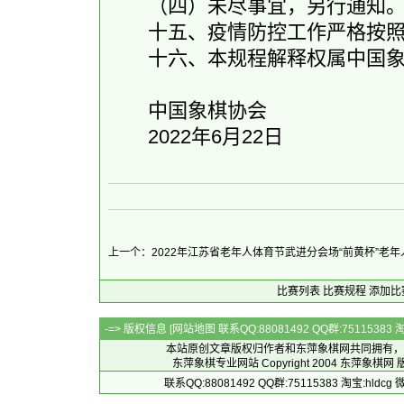
（四）未尽事宜，另行通知
十五、疫情防控工作严格按照
十六、本规程解释权属中国象
中国象棋协会
2022年6月22日
上一个：2022年江苏省老年人体育节武进分会场“前黄杯”老
比赛列表
比赛规程
添加比
-=> 版权信息 [
网站地图
联系QQ:88081492 QQ群:7511538
本站原创文章版权归作者和
东萍象棋网
共同拥有，
东萍象棋专业网站 Copyright 2004
东萍象棋网
版
联系QQ:88081492 QQ群:75115383 淘宝:h