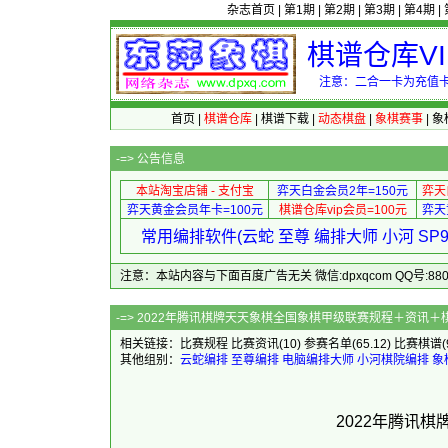
杂志首页
|
第1期
|
第2期
|
第3期
|
第4期
|
棋谱仓库V
注意：二合一卡为充值卡
首页
|
棋谱仓库
|
棋谱下载
|
动态棋盘
|
象棋赛事
|
象
-=>
公告信息
本站淘宝店铺 - 支付宝
弈天白金会员2年=150元
弈天
弈天黄金会员年卡=100元
棋谱仓库vip会员=100元
弈天
常用编排软件(云蛇 至尊 编排大师 小河 S
注意：本站内容与下面百度广告无关 微信:dpxqcom QQ号:88081
-=> 2022年腾讯棋牌天天象棋全国象棋
相关链接：
比赛规程
比赛资讯
(10)
参赛名单
(65.12)
比赛棋谱
其他组别：
云蛇编排
至尊编排
电脑编排大师
小河棋院编排
象
2022年腾讯