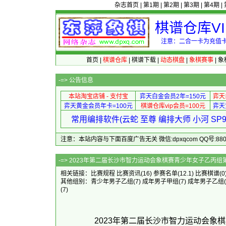
杂志首页
|
第1期
|
第2期
|
第3期
|
第4期
|
棋谱仓库V
注意：二合一卡为充值卡
首页
|
棋谱仓库
|
棋谱下载
|
动态棋盘
|
象棋赛事
|
象
-=>
公告信息
本站淘宝店铺 - 支付宝
弈天白金会员2年=150元
弈天
弈天黄金会员年卡=100元
棋谱仓库vip会员=100元
弈天
常用编排软件(云蛇 至尊 编排大师 小河 S
注意：本站内容与下面百度广告无关 微信:dpxqcom QQ号:88081
-=> 2023年第二届长沙市智力运动会象
相关链接：
比赛规程
比赛资讯
(16)
参赛名单
(12.1)
比赛棋谱
(0
其他组别：
青少年男子乙组
(7)
成年男子甲组
(7)
成年男子乙组
(7)
2023年第二届长沙市智力运动会象棋