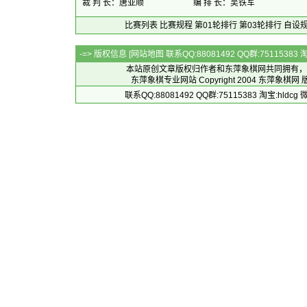
裁 判 长：唐亚顺
编 排 长：吴铁军
比赛列表
比赛规程
第01轮排行
第03轮排行
自设
-=> 版权信息 [
网站地图
联系QQ:88081492 QQ群:7511538
本站原创文章版权归作者和
东萍象棋网
共同拥有，
东萍象棋专业网站 Copyright 2004
东萍象棋网
版
联系QQ:88081492 QQ群:75115383 淘宝:h