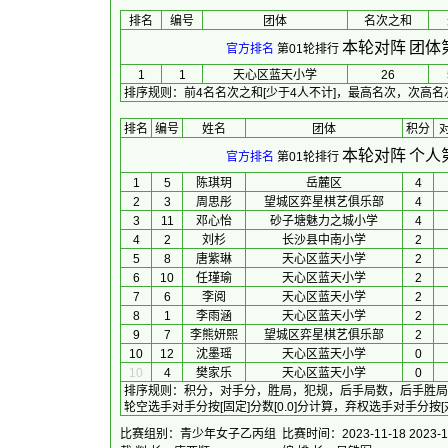
排名
编号
团体
名次之和
本轮对阵
团体
官方排名
第01轮排行
1
1
天心区蓝天小学
26
排序规则
：
前4名名次之和[少于4人不计]，最高名次，次高
排名
编号
姓名
团体
积分
本轮对阵
个人
官方排名
第01轮排行
1
5
陈琪玥
岳麓区
4
2
3
周思彤
望城区弈星棋艺俱乐部
4
3
11
邓心怡
砂子塘魅力之城小学
4
4
2
刘杉
长沙县中南小学
2
5
8
唐紫琳
天心区蓝天小学
2
6
10
任瑾瑜
天心区蓝天小学
2
7
6
李阅
天心区蓝天小学
2
8
1
李雨涵
天心区蓝天小学
2
9
7
李熊妍熙
望城区弈星棋艺俱乐部
2
10
12
沈墨瑶
天心区蓝天小学
0
10
4
樊家乐
天心区蓝天小学
0
排序规则
：
积分，对手分，胜局，犯规，后手局数，后手胜局
轮空选手对手分按[固定]分数[0.0]分计算，弃权选手对手分按
比赛组别：青少年女子乙丙组
比赛时间：2023-11-18 2023-1