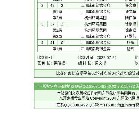
2
42
2
四川成都懿锦金弈
许文章
第1局
四川成都懿锦金弈
许文章
第2局
杭州环境集团
陆伟韬
3
37
2
杭州环境集团
徐崇峰
第1局
杭州环境集团
徐崇峰
第2局
四川成都懿锦金弈
赵攀伟
4
41
0
四川成都懿锦金弈
杨辉
第1局
四川成都懿锦金弈
杨辉
比赛组别：
比赛时间：2022-07-22
比
裁 判 长：栾晓峰
编 排 长：周文彬
软
比赛列表
比赛规程
第02轮对阵
第04轮对阵
编辑
-=> 版权信息 [
网站地图
联系QQ:88081492 QQ群:7511538
本站原创文章版权归作者和
东萍象棋网
共同拥有，
东萍象棋专业网站 Copyright 2004
东萍象棋网
版
联系QQ:88081492 QQ群:75115383 淘宝:h