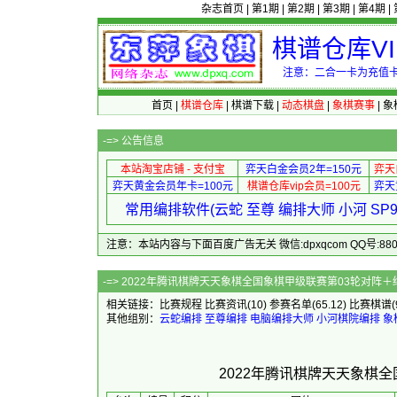
杂志首页
|
第1期
|
第2期
|
第3期
|
第4期
|
棋谱仓库V
注意：二合一卡为充值卡
首页
|
棋谱仓库
|
棋谱下载
|
动态棋盘
|
象棋赛事
|
象
-=>
公告信息
本站淘宝店铺 - 支付宝
弈天白金会员2年=150元
弈天
弈天黄金会员年卡=100元
棋谱仓库vip会员=100元
弈天
常用编排软件(云蛇 至尊 编排大师 小河 S
注意：本站内容与下面百度广告无关 微信:dpxqcom QQ号:88081
-=> 2022年腾讯棋牌天天象棋全国象
相关链接：
比赛规程
比赛资讯
(10)
参赛名单
(65.12)
比赛棋谱
其他组别：
云蛇编排
至尊编排
电脑编排大师
小河棋院编排
象
2022年腾讯棋牌天天象棋