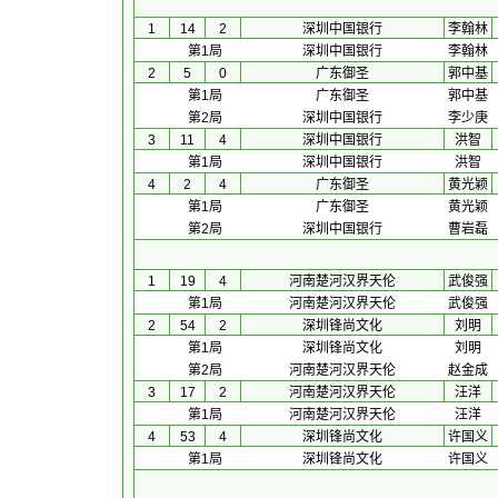
1
14
2
深圳中国银行
李翰林
第1局
深圳中国银行
李翰林
2
5
0
广东御圣
郭中基
第1局
广东御圣
郭中基
第2局
深圳中国银行
李少庚
3
11
4
深圳中国银行
洪智
第1局
深圳中国银行
洪智
4
2
4
广东御圣
黄光颖
第1局
广东御圣
黄光颖
第2局
深圳中国银行
曹岩磊
1
19
4
河南楚河汉界天伦
武俊强
第1局
河南楚河汉界天伦
武俊强
2
54
2
深圳锋尚文化
刘明
第1局
深圳锋尚文化
刘明
第2局
河南楚河汉界天伦
赵金成
3
17
2
河南楚河汉界天伦
汪洋
第1局
河南楚河汉界天伦
汪洋
4
53
4
深圳锋尚文化
许国义
第1局
深圳锋尚文化
许国义