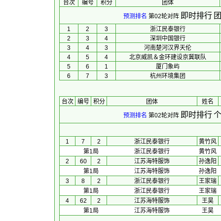
台次
编号
积分
团体
即时排行
团
预测排名
第02轮对阵
1
2
3
浙江民泰银行
2
3
4
深圳中国银行
3
4
3
河南楚河汉界天伦
4
5
4
北京威凯＆金环建设京冀联队
5
6
1
厦门象屿
6
7
3
杭州环境集团
台次
编号
积分
团体
 姓名 
即时排行
个
预测排名
第02轮对阵
1
7
2
浙江民泰银行
黄竹风
第1局
浙江民泰银行
黄竹风
2
60
2
江苏海特服饰
孙逸阳
第1局
江苏海特服饰
孙逸阳
3
8
2
浙江民泰银行
王家瑞
第1局
浙江民泰银行
王家瑞
4
62
2
江苏海特服饰
王昊
第1局
江苏海特服饰
王昊