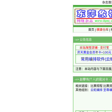
杂志首
首页
|
棋谱仓库
|
-=>
公告信息
本站淘宝店铺 - 支付宝
弈天黄金会员年卡=100元
常用编排软件(云蛇
注意：本站内容与下面百度广告无关
-=> 赵攀伟[个人
相关链接：
比赛规程
比赛
其他组别：
云蛇编排
至尊