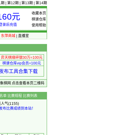
1期
|
第12期
|
第13期
|
第14期
收藏本页
60元
棋谱仓库
登录后充值
使用帮助
|
东萍商城
|
直播室
弈天棋缘碎银30万=100元
棋谱仓库vip会员=100元
绩 发布工具合集下载
东萍象棋网
点击查看本页二维码
名单
比赛规程
比赛列表
览人气(1155)
发布比赛成绩到本站！