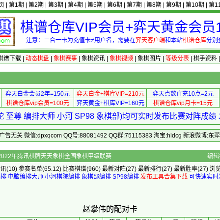
页
|
第1期
|
第2期
|
第3期
|
第4期
|
第5期
|
第6期
|
第7期
|
第8期
|
第9期
|
第10期
|
第1
棋谱仓库VIP会员+弈天黄金会员1
注意：二合一卡为充值卡≠用户名，需要在
弈天客户端
和本站
棋谱仓库
分别
棋谱下载
|
动态棋盘
|
象棋赛事
|
象棋资讯
|
象棋视频
|
象棋图片
|
等级分表
|
棋手资料
弈天白金会员2年=150元
弈天白金+棋库VIP=210元
弈天点数直充10点=2元
棋谱仓库vip会员=100元
弈天黄金+棋库VIP=160元
棋谱仓库vip月卡=15元
 至尊 编排大师 小河 SP98 象棋部)均可实时发布比赛对阵成
 微信:dpxqcom QQ号:88081492 QQ群:75115383 淘宝:hldcg 新浪微博:
]的配对卡 - 2022年腾讯棋牌天天象棋全国象棋甲级联赛
编辑
资讯
(10)
参赛名单
(65.12)
比赛棋谱
(960)
最新对阵
(27)
最新排行
(27)
最新胜率
(27) 浏
编排
电脑编排大师
小河棋院编排
象棋部编排
SP98编排
发布工具合集下载
可快速实时
赵攀伟的配对卡