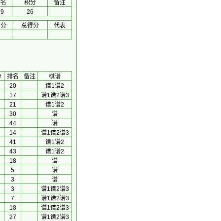
排名
积分
备注
19
26
初分
总得分
代表
分
排名
备注
棋谱
20
谱1
谱2
17
谱1
谱2
谱3
21
谱1
谱2
30
谱
44
谱
14
谱1
谱2
谱3
41
谱1
谱2
43
谱1
谱2
18
谱
5
谱
3
谱
3
谱1
谱2
谱3
7
谱1
谱2
谱3
18
谱1
谱2
谱3
27
谱1
谱2
谱3