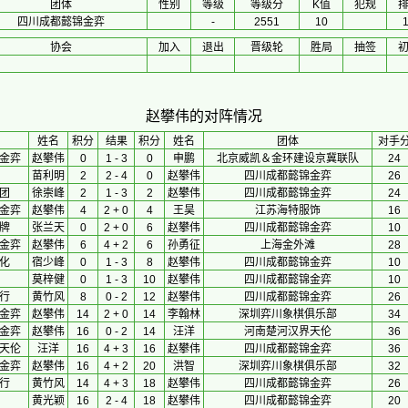
团体
性别
等级
等级分
K值
犯规
四川成都懿锦金弈
-
2551
10
协会
加入
退出
晋级轮
胜局
抽签
赵攀伟的对阵情况
 姓名 
积分
 结果 
积分
 姓名 
团体
对手
金弈
赵攀伟
0
1 - 3
0
申鹏
北京威凯＆金环建设京冀联队
24
苗利明
2
2 - 4
0
赵攀伟
四川成都懿锦金弈
26
团
徐崇峰
2
1 - 3
2
赵攀伟
四川成都懿锦金弈
24
金弈
赵攀伟
4
2 + 0
4
王昊
江苏海特服饰
16
牌
张兰天
0
2 + 0
6
赵攀伟
四川成都懿锦金弈
10
金弈
赵攀伟
6
4 + 2
6
孙勇征
上海金外滩
28
化
宿少峰
0
1 - 3
8
赵攀伟
四川成都懿锦金弈
10
莫梓健
0
1 - 3
10
赵攀伟
四川成都懿锦金弈
10
行
黄竹风
8
0 - 2
12
赵攀伟
四川成都懿锦金弈
26
金弈
赵攀伟
14
2 + 0
14
李翰林
深圳弈川象棋俱乐部
34
金弈
赵攀伟
16
0 - 2
14
汪洋
河南楚河汉界天伦
36
天伦
汪洋
16
4 + 3
16
赵攀伟
四川成都懿锦金弈
36
金弈
赵攀伟
16
4 + 2
20
洪智
深圳弈川象棋俱乐部
32
行
黄竹风
14
4 + 3
18
赵攀伟
四川成都懿锦金弈
26
黄光颖
16
2 - 4
18
赵攀伟
四川成都懿锦金弈
20