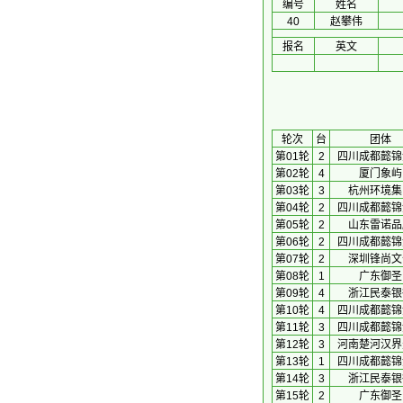
编号
姓名
40
赵攀伟
报名
英文
 轮次 
台
团体
第01轮
2
四川成都懿锦
第02轮
4
厦门象屿
第03轮
3
杭州环境集
第04轮
2
四川成都懿锦
第05轮
2
山东雷诺品
第06轮
2
四川成都懿锦
第07轮
2
深圳锋尚文
第08轮
1
广东御圣
第09轮
4
浙江民泰银
第10轮
4
四川成都懿锦
第11轮
3
四川成都懿锦
第12轮
3
河南楚河汉界
第13轮
1
四川成都懿锦
第14轮
3
浙江民泰银
第15轮
2
广东御圣