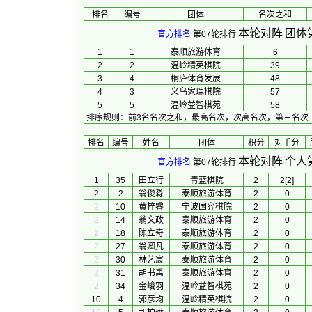
排名
编号
团体
名次之和
本轮对阵
团体
官方排名
第07轮排行
1
1
泰顺旅游体育
6
2
2
温岭精英棋院
39
3
4
桐庐体育发展
48
4
3
义乌家瑞棋院
57
5
5
温岭益智棋苑
58
排序规则
：
前3名名次之和，最高名次，次高名次，第三名次
排名
编号
姓名
团体
积分
对手分
本轮对阵
个人
官方排名
第07轮排行
1
35
田立行
青蓝棋院
2
2[2]
2
2
翁俊淼
泰顺旅游体育
2
0
2
10
黄梓睿
宁波国弈棋院
2
0
2
14
翁文政
泰顺旅游体育
2
0
2
18
陈立奇
泰顺旅游体育
2
0
2
27
翁卿凡
泰顺旅游体育
2
0
2
30
林艺宸
泰顺旅游体育
2
0
2
31
胡书禹
泰顺旅游体育
2
0
2
34
金峻羽
温岭益智棋苑
2
0
10
4
郭彦均
温岭精英棋院
2
0