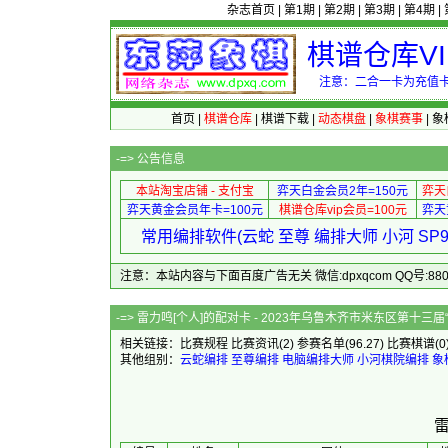
杂志首页
|
第1期
|
第2期
|
第3期
|
第4期
|
棋谱仓库V
注意：二合一卡为充值卡
首页
|
棋谱仓库
|
棋谱下载
|
动态棋盘
|
象棋赛事
|
象
-=>
公告信息
本站淘宝店铺 - 支付宝
弈天白金会员2年=150元
弈天
弈天黄金会员年卡=100元
棋谱仓库vip会员=100元
弈天
常用编排软件(云蛇 至尊 编排大师 小河 S
注意：本站内容与下面百度广告无关 微信:dpxqcom QQ号:88081
-=> 雷力鸣[个人]的配对卡 - 2023年乌鲁木
相关链接：
比赛规程
比赛资讯
(2)
参赛名单
(96.27)
比赛棋谱
(0
其他组别：
云蛇编排
至尊编排
电脑编排大师
小河棋院编排
象