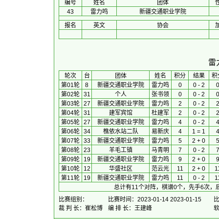
编号
姓名
团体
43
雷力鸣
新疆交通职业学院
报名
英文
协会
雷
 轮次 
台
团体
 姓名 
积分
 结果 
积
第01轮
8
新疆交通职业学院
雷力鸣
0
0 - 2
第02轮
31
个人
张书领
0
0 - 2
第03轮
27
新疆交通职业学院
雷力鸣
2
0 - 2
第04轮
31
建军宾馆
杜建军
2
0 - 2
第05轮
27
新疆交通职业学院
雷力鸣
4
0 - 2
第06轮
34
樵依水站二队
易新庆
4
1 = 1
第07轮
33
新疆交通职业学院
雷力鸣
5
2 + 0
第08轮
23
羊毛工镇
马青明
7
0 - 2
第09轮
19
新疆交通职业学院
雷力鸣
9
2 + 0
第10轮
12
华盛社区
范云光
11
2 + 0
1
第11轮
19
新疆交通职业学院
雷力鸣
11
0 - 2
1
总计有11个对阵，棋谱0个，先手6次，
比赛组别：
比赛时间：2023-01-14 2023-01-15
裁 判 长：崔松博
编 排 长：王建峰