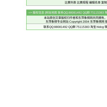
比赛列表
比赛规程
编辑名单
复制
-=> 版权信息 [
网站地图
联系QQ:88081492 QQ群:7511538
本站原创文章版权归作者和
东萍象棋网
共同拥有，
东萍象棋专业网站 Copyright 2004
东萍象棋网
版
联系QQ:88081492 QQ群:75115383 淘宝:h