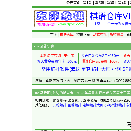
杂志首页
|
第1期
|
第2期
|
第3期
|
第4期
|
棋谱仓库V
注意：二合一卡为充值卡
首页
|
棋谱仓库
|
棋谱下载
|
动态棋盘
|
象棋赛事
|
象
-=>
公告信息
本站淘宝店铺 - 支付宝
弈天白金会员2年=150元
弈天
弈天黄金会员年卡=100元
棋谱仓库vip会员=100元
弈天
常用编排软件(云蛇 至尊 编排大师 小河 S
注意：本站内容与下面百度广告无关 微信:dpxqcom QQ号:88081
-=> 马元明[个人]的配对卡 - 2023年乌鲁木
相关链接：
比赛规程
比赛资讯
(2)
参赛名单
(96.27)
比赛棋谱
(0
其他组别：
云蛇编排
至尊编排
电脑编排大师
小河棋院编排
象