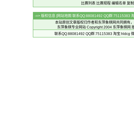
比赛列表
比赛规程
编辑名单
复制
-=> 版权信息 [
网站地图
联系QQ:88081492 QQ群:7511538
本站原创文章版权归作者和
东萍象棋网
共同拥有，
东萍象棋专业网站 Copyright 2004
东萍象棋网
版
联系QQ:88081492 QQ群:75115383 淘宝:h