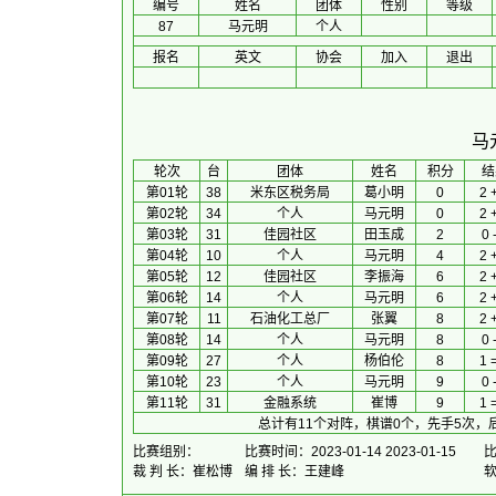
编号
姓名
团体
性别
等级
87
马元明
个人
报名
英文
协会
加入
退出
马
 轮次 
台
团体
 姓名 
积分
 结
第01轮
38
米东区税务局
葛小明
0
2 
第02轮
34
个人
马元明
0
2 
第03轮
31
佳园社区
田玉成
2
0 
第04轮
10
个人
马元明
4
2 
第05轮
12
佳园社区
李振海
6
2 
第06轮
14
个人
马元明
6
2 
第07轮
11
石油化工总厂
张翼
8
2 
第08轮
14
个人
马元明
8
0 
第09轮
27
个人
杨伯伦
8
1 
第10轮
23
个人
马元明
9
0 
第11轮
31
金融系统
崔博
9
1 
总计有11个对阵，棋谱0个，先手5次，
比赛组别：
比赛时间：2023-01-14 2023-01-15
裁 判 长：崔松博
编 排 长：王建峰