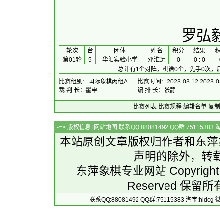
罗弘
 轮次 
台
团体
 姓名 
积分
 结果 
第01轮
5
华阳实验小学
邓淮远
0
0 : 0
总计有1个对阵，棋谱0个，先手0次，
比赛组别：国际象棋丙组A
比赛时间：2023-03-12 2023-0
裁 判 长：瞿申
编 排 长：张静
比赛列表
比赛规程
编辑名单
复制
-=> 版权信息 [
网站地图
联系QQ:88081492 QQ群:7511538
本站原创文章版权归作者和
东萍
声明的除外，转
东萍象棋专业网站 Copyright 
Reserved 保留所
联系QQ:88081492 QQ群:75115383 淘宝:h