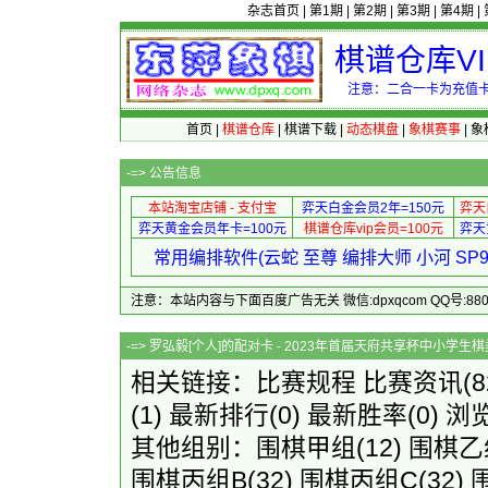
杂志首页
|
第1期
|
第2期
|
第3期
|
第4期
|
棋谱仓库V
注意：二合一卡为充值卡
首页
|
棋谱仓库
|
棋谱下载
|
动态棋盘
|
象棋赛事
|
象
-=>
公告信息
本站淘宝店铺 - 支付宝
弈天白金会员2年=150元
弈天
弈天黄金会员年卡=100元
棋谱仓库vip会员=100元
弈天
常用编排软件(云蛇 至尊 编排大师 小河 S
注意：本站内容与下面百度广告无关 微信:dpxqcom QQ号:88081
-=> 罗弘毅[个人]的配对卡 - 2023年首届天
相关链接：
比赛规程
比赛资讯
(
(1)
最新排行
(0)
最新胜率
(0) 浏
其他组别：
围棋甲组
(12)
围棋乙
围棋丙组B
(32)
围棋丙组C
(32)