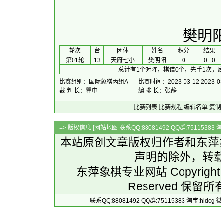
樊明
 轮次 
台
团体
 姓名 
积分
 结果 
第01轮
13
天府七小
樊明阳
0
0 : 0
总计有1个对阵，棋谱0个，先手1次，
比赛组别：国际象棋丙组A
比赛时间：2023-03-12 2023-0
裁 判 长：瞿申
编 排 长：张静
比赛列表
比赛规程
编辑名单
复制
-=> 版权信息 [
网站地图
联系QQ:88081492 QQ群:7511538
本站原创文章版权归作者和
东萍
声明的除外，转
东萍象棋专业网站 Copyright 
Reserved 保留所
联系QQ:88081492 QQ群:75115383 淘宝:h