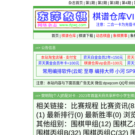
杂志首页
|
第1期
|
第2期
|
第3期
|
第4期
|
棋谱仓库V
注意：二合一卡为充值卡
首页
|
棋谱仓库
|
棋谱下载
|
动态棋盘
|
象棋赛事
|
象
-=>
公告信息
本站淘宝店铺 - 支付宝
弈天白金会员2年=150元
弈天
弈天黄金会员年卡=100元
棋谱仓库vip会员=100元
弈天
常用编排软件(云蛇 至尊 编排大师 小河 S
注意：本站内容与下面百度广告无关 微信:dpxqcom QQ号:88081
-=> 樊明阳[个人]的配对卡 - 2023年首届天
相关链接：
比赛规程
比赛资讯
(
(1)
最新排行
(0)
最新胜率
(0) 浏
其他组别：
围棋甲组
(12)
围棋乙
围棋丙组B
(32)
围棋丙组C
(32)