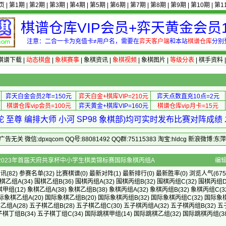
页
|
第1期
|
第2期
|
第3期
|
第4期
|
第5期
|
第6期
|
第7期
|
第8期
|
第9期
|
第10期
|
第1
棋谱仓库VIP会员+弈天黄金会员1
注意：二合一卡为充值卡≠用户名，需要在
弈天客户端
和本站
棋谱仓库
分别
棋谱下载
|
动态棋盘
|
象棋赛事
|
象棋资讯
|
象棋视频
|
象棋图片
|
等级分表
|
棋手资料
弈天白金会员2年=150元
弈天白金+棋库VIP=210元
弈天点数直充10点=2元
棋谱仓库vip会员=100元
弈天黄金+棋库VIP=160元
棋谱仓库vip月卡=15元
 至尊 编排大师 小河 SP98 象棋部)均可实时发布比赛对阵成
 微信:dpxqcom QQ号:88081492 QQ群:75115383 淘宝:hldcg 新浪微博:
的配对卡 - 2023年首届天府共享杯中小学生棋类锦标赛国际象棋丙组A
编
资讯
(82)
参赛名单
(32)
比赛棋谱
(0)
最新对阵
(1)
最新排行
(0)
最新胜率
(0) 浏览人气(675
棋乙组A
(34)
围棋乙组B
(36)
围棋丙组A
(32)
围棋丙组B
(32)
围棋丙组C
(32)
围棋丙组
棋甲组
(12)
象棋乙组A
(38)
象棋乙组B
(38)
象棋丙组A
(32)
象棋丙组B
(32)
象棋丙组C
(3
际象棋乙组A
(20)
国际象棋乙组B
(20)
国际象棋丙组B
(32)
国际象棋丙组C
(32)
国际象
乙组A
(28)
五子棋乙组B
(28)
五子棋乙组C
(30)
五子棋丙组A
(32)
五子棋丙组B
(32)
五
子棋丁组B
(34)
五子棋丁组C
(34)
国际跳棋甲组
(14)
国际跳棋乙组
(32)
国际跳棋丙组
(3