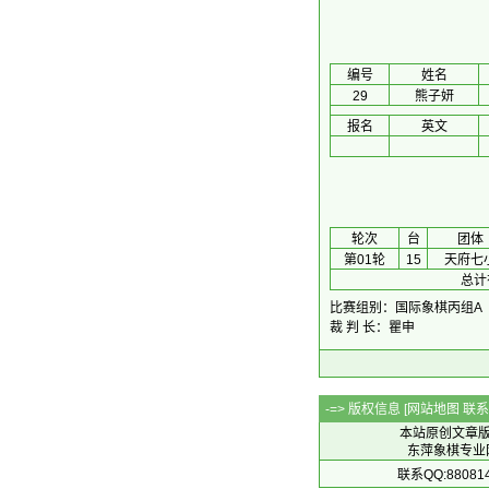
编号
姓名
29
熊子妍
报名
英文
 轮次 
台
团体
第01轮
15
天府七
总计
比赛组别：国际象棋丙组A
裁 判 长：瞿申
-=> 版权信息 [
网站地图
联系Q
本站原创文章
东萍象棋专业网站 
联系QQ:88081