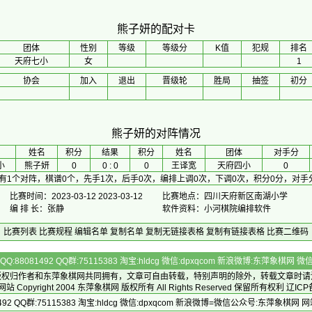
熊子妍的配对卡
团体
性别
等级
等级分
K值
犯规
排名
天府七小
女
1
协会
加入
退出
晋级轮
胜局
抽签
初分
熊子妍的对阵情况
 姓名 
积分
 结果 
积分
 姓名 
团体
对手分
小
熊子妍
0
0 : 0
0
王译宽
天府四小
0
有1个对阵，棋谱0个，先手1次，后手0次，编排上调0次，下调0次，积分0分，对手
比赛时间：2023-03-12 2023-03-12
比赛地点：四川天府新区南湖小学
编 排 长：张静
软件资料：小河棋院编排软件
比赛列表
比赛规程
编辑名单
复制名单
复制无链接表格
复制有链接表格
比赛二维码
Q:88081492 QQ群:75115383 淘宝:hldcg 微信:dpxqcom 新浪微博:东萍象棋网
版权归作者和
东萍象棋网
共同拥有，文章可自由转载，特别声明的除外，转载文章时请
Copyright 2004
东萍象棋网
版权所有 All Rights Reserved 保留所有权利 辽ICP
492 QQ群:75115383 淘宝:hldcg 微信:dpxqcom 新浪微博=微信公众号:东萍象棋网