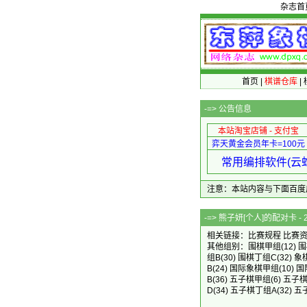
杂志首
首页
|
棋谱仓库
|
-=>
公告信息
本站淘宝店铺 - 支付宝
弈天黄金会员年卡=100元
常用编排软件(云蛇
注意：本站内容与下面百度广告无关
-=> 熊子妍[个人]
相关链接：
比赛规程
比赛
其他组别：
围棋甲组
(12)
围
组B
(30)
围棋丁组C
(32)
象
B
(24)
国际象棋甲组
(10)
国
B
(36)
五子棋甲组
(6)
五子棋
D
(34)
五子棋丁组A
(32)
五