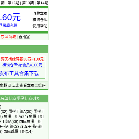
1期
|
第12期
|
第13期
|
第14期
收藏本页
60元
棋谱仓库
登录后充值
使用帮助
|
东萍商城
|
直播室
弈天棋缘碎银30万=100元
棋谱仓库vip会员=100元
绩 发布工具合集下载
东萍象棋网
点击查看本页二维码
辑名单
比赛规程
比赛列表
)
D
(32)
围棋丁组A
(30)
围棋丁
2)
象棋丁组A
(24)
象棋丁组
棋丁组A
(36)
国际象棋丁组
子棋丙组C
(32)
五子棋丙组
8)
国际跳棋丁组
(14)