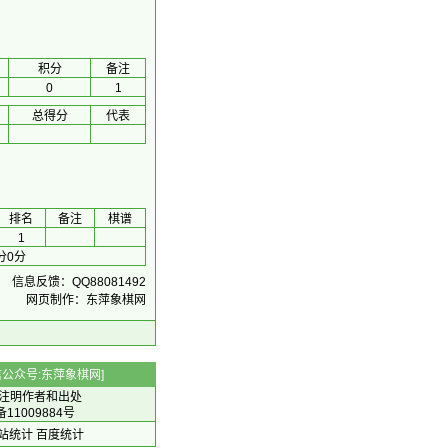
积分
备注
0
1
总得分
代表
排名
备注
棋谱
1
分0分
信息反馈：QQ88081492
网页制作：东萍象棋网
 微信公众号:东萍象棋网]
注明作者和出处
备11009884号
 网站统计
百度统计