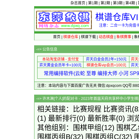
杂志首页
|
第1期
|
第2期
|
第3期
|
第4期
|
棋谱仓库V
注意：二合一卡为充值卡
首页
|
棋谱仓库
|
棋谱下载
|
动态棋盘
|
象棋赛事
|
象
-=>
公告信息
本站淘宝店铺 - 支付宝
弈天白金会员2年=150元
弈天
弈天黄金会员年卡=100元
棋谱仓库vip会员=100元
弈天
常用编排软件(云蛇 至尊 编排大师 小河 S
注意：本站内容与下面百度广告无关 微信:dpxqcom QQ号:88081
-=> 许木淋[个人]的配对卡 - 2023年首届
相关链接：
比赛规程
比赛资讯
(
(1)
最新排行
(0)
最新胜率
(0) 浏
其他组别：
围棋甲组
(12)
围棋乙
围棋丙组B
(32)
围棋丙组C
(32)