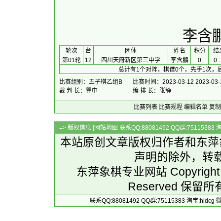
李含
 轮次 
台
团体
 姓名 
积分
 结
第01轮
12
四川天府新区第三中学
李含鹏
0
0 :
总计有1个对阵，棋谱0个，先手1次，
比赛组别：五子棋乙组B
比赛时间：2023-03-12 2023-03-
裁 判 长：瞿申
编 排 长：张静
比赛列表
比赛规程
编辑名单
复制
-=> 版权信息 [
网站地图
联系QQ:88081492 QQ群:7511538
本站原创文章版权归作者和
东萍
声明的除外，转
东萍象棋专业网站 Copyright 
Reserved 保留所
联系QQ:88081492 QQ群:75115383 淘宝:h