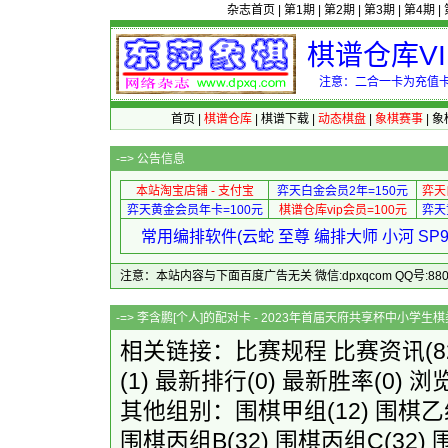
杂志首页
|
第1期
|
第2期
|
第3期
|
第4期
|
棋谱仓库V
注意：二合一卡为充值卡
首页
|
棋谱仓库
|
棋谱下载
|
动态棋盘
|
象棋赛事
|
象
-=>
公告信息
本站淘宝店铺 - 支付宝
弈天白金会员2年=150元
弈天
弈天黄金会员年卡=100元
棋谱仓库vip会员=100元
弈天
常用编排软件(云蛇 至尊 编排大师 小河 S
注意：本站内容与下面百度广告无关 微信:dpxqcom QQ号:88081
-=> 李含鹏[个人]的配对卡 - 2023年首届
相关链接：
比赛规程
比赛资讯
(
(1)
最新排行
(0)
最新胜率
(0) 浏
其他组别：
围棋甲组
(12)
围棋乙
围棋丙组B
(32)
围棋丙组C
(32)