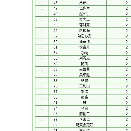
1
45
丛德生
2
1
47
伍先生
2
1
49
赵久洪
2
1
52
袁忠玉
2
1
53
郭财亮
2
1
55
赵振海
2
1
57
勿忘心安
2
1
59
潘黄飞
2
1
61
侯富升
2
1
64
Qing
2
1
66
刘雪岚
2
1
68
随风
2
1
69
南雄军
2
1
72
吴细胜
2
1
73
铁震
2
1
75
王利山
2
1
77
刘伟
2
1
80
赵鑫
2
1
81
风
2
1
84
马良
2
1
85
廖伦平
2
1
87
李崇仁
2
1
89
明天会更好
2
1
91
林孔仁
2