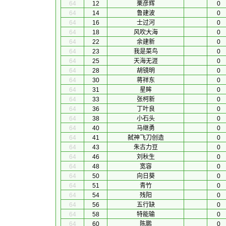
64
12
栗彦辉
0
64
14
鲁建波
0
64
16
士过河
0
64
18
风吹大海
0
64
22
余建新
0
64
23
我是菜鸟
0
64
25
天海无涯
0
64
28
胡镜明
0
64
30
蒋祥东
0
64
31
星眸
0
64
33
张柯新
0
64
36
丁叶良
0
64
38
小石头
0
64
40
马继勇
0
64
41
弑神飞刀创造
0
64
43
朱古力豆
0
64
46
刘秋生
0
64
48
宽容
0
64
50
向日葵
0
64
51
青竹
0
64
54
残阳
0
64
56
五行缺
0
64
58
特能输
0
64
60
陈鹏
0