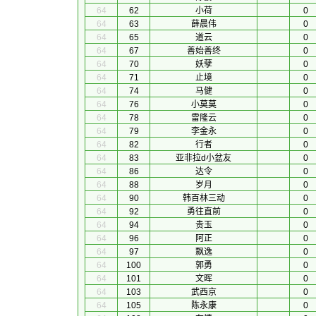
64
62
小荷
0
64
63
薛晨伟
0
64
65
道云
0
64
67
善始善终
0
64
70
妖孽
0
64
71
止境
0
64
74
马健
0
64
76
小莫莫
0
64
78
雷隆云
0
64
79
李金永
0
64
82
行者
0
64
83
亚非拉d小盆友
0
64
86
达令
0
64
88
岁月
0
64
90
韩百林三动
0
64
92
勇往直前
0
64
94
贵玉
0
64
96
阿正
0
64
97
飘逸
0
64
100
郭勇
0
64
101
文晖
0
64
103
武西京
0
64
105
陈永康
0