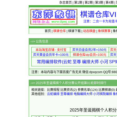
杂志首页
|
第1期
|
第2期
|
第3期
|
第4期
|
棋谱仓库V
注意：二合一卡为充值卡
首页
|
棋谱仓库
|
棋谱下载
|
动态棋盘
|
象棋赛事
|
象
-=>
公告信息
本站淘宝店铺 - 支付宝
弈天白金会员2年=150元
弈天
弈天黄金会员年卡=100元
棋谱仓库vip会员=100元
弈天
常用编排软件(云蛇 至尊 编排大师 小河 S
注意：本站内容与下面百度广告无关 微信:dpxqcom QQ号:88081
-=> 2025年圣诞揭棋个人积
相关链接：
比赛规程
比赛资讯
(2)
参赛名单
(124)
比赛棋谱
(0)
其他组别：
云蛇编排
至尊编排
电脑编排大师
小河棋院编排
象
2025年圣诞揭棋个人积