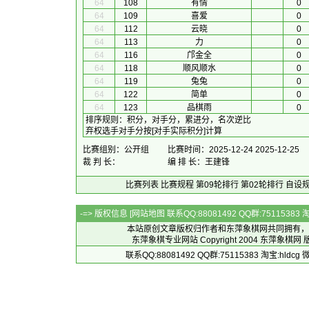
64
108
有情
0
64
109
喜爱
0
64
112
云晓
0
64
113
力
0
64
116
邝金全
0
64
118
顺风顺水
0
64
119
兔兔
0
64
122
简单
0
64
123
品棋雨
0
排序规则
：
积分，对手分，累进分，名次逆比
弃权选手对手分按[对手实际积分]计算
比赛组别：公开组
比赛时间：2025-12-24 2025-12-25
裁 判 长：
编 排 长：王建锋
比赛列表
比赛规程
第09轮排行
第02轮排行
自设
-=> 版权信息 [
网站地图
联系QQ:88081492 QQ群:7511538
本站原创文章版权归作者和
东萍象棋网
共同拥有，
东萍象棋专业网站 Copyright 2004
东萍象棋网
版
联系QQ:88081492 QQ群:75115383 淘宝:h