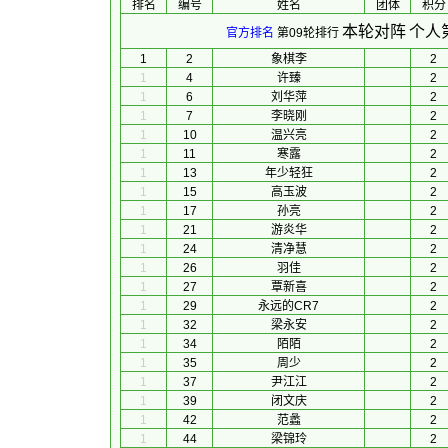
排名
编号
姓名
团体
积分
本轮对阵
个人
官方排名
第09轮排行
1
2
象棋李
2
1
4
许臻
2
1
6
刘华萍
2
1
7
李晓刚
2
1
10
温兴亮
2
1
11
寒露
2
1
13
年少轻狂
2
1
15
高玉波
2
1
17
孙亮
2
1
21
游炎华
2
1
24
清净慧
2
1
26
羽佳
2
1
27
覃新喜
2
1
29
永远的CR7
2
1
32
梁永安
2
1
34
陌陌
2
1
35
周少
2
1
37
尹江江
2
1
39
闭文庆
2
1
42
范蠡
2
1
44
梁锦玲
2