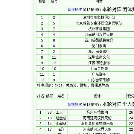
排名
编号
团体
本轮对阵
团体
切换轮次
第13轮排行
1
3
深圳弈川象棋俱乐部
2
5
北京威凯＆金环建设京冀联队
3
7
杭州环境集团
4
4
河南楚河汉界天伦
5
8
四川成都懿锦金弈
6
6
厦门象屿
7
2
浙江民泰银行
8
11
深圳锋尚文化
9
12
江苏海特服饰
10
10
上海金外滩
11
1
广东御圣
12
9
山东雷诺品牌
排序规则
：
场分，总局分，胜场，慢棋总胜局
排名
编号
姓名
团体
积
本轮对阵
个人
切换轮次
第13轮排行
1
33
王天一
杭州环境集团
26
2
18
赵金成
河南楚河汉界天伦
24
3
14
李翰林
深圳弈川象棋俱乐部
22
4
17
汪洋
河南楚河汉界天伦
22