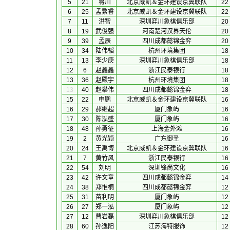
5
21
蒋川
北京威凯＆金环建设京冀联队
22
6
25
孟繁睿
北京威凯＆金环建设京冀联队
22
7
11
洪智
深圳弈川象棋俱乐部
20
8
19
武俊强
河南楚河汉界天伦
20
9
39
孟辰
四川成都懿锦金弈
20
10
34
陆伟韬
杭州环境集团
18
11
13
李少庚
深圳弈川象棋俱乐部
18
12
6
赵鑫鑫
浙江民泰银行
18
13
36
赵殿宇
杭州环境集团
18
13
40
赵攀伟
四川成都懿锦金弈
18
15
22
申鹏
北京威凯＆金环建设京冀联队
16
16
29
郝继超
厦门象屿
16
17
30
陈泓盛
厦门象屿
16
18
48
孙勇征
上海金外滩
16
19
2
黄光颖
广东御圣
16
20
24
王禹博
北京威凯＆金环建设京冀联队
16
21
7
黄竹风
浙江民泰银行
16
22
54
刘明
深圳锋尚文化
16
23
42
许文章
四川成都懿锦金弈
14
24
38
郑惟桐
四川成都懿锦金弈
12
25
31
苗利明
厦门象屿
12
26
27
郑一泓
厦门象屿
12
27
12
曹岩磊
深圳弈川象棋俱乐部
12
28
60
孙逸阳
江苏海特服饰
12