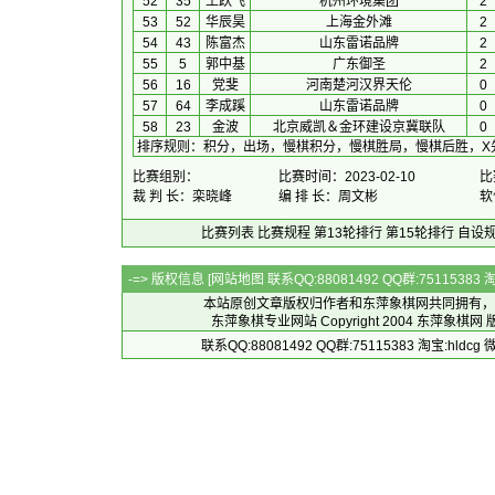
52
35
王跃飞
杭州环境集团
2
53
52
华辰昊
上海金外滩
2
54
43
陈富杰
山东雷诺品牌
2
55
5
郭中基
广东御圣
2
56
16
党斐
河南楚河汉界天伦
0
57
64
李成蹊
山东雷诺品牌
0
58
23
金波
北京威凯＆金环建设京冀联队
0
排序规则
：
积分，出场，慢棋积分，慢棋胜局，慢棋后胜，X
比赛组别：
比赛时间：2023-02-10
比
裁 判 长：栾晓峰
编 排 长：周文彬
软
比赛列表
比赛规程
第13轮排行
第15轮排行
自设
-=> 版权信息 [
网站地图
联系QQ:88081492 QQ群:7511538
本站原创文章版权归作者和
东萍象棋网
共同拥有，
东萍象棋专业网站 Copyright 2004
东萍象棋网
版
联系QQ:88081492 QQ群:75115383 淘宝:h