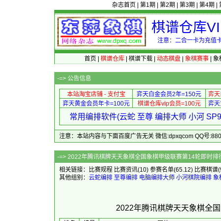
杂志首页
|
第1期
|
第2期
|
第3期
|
第4期
|
棋谱仓库V
注意：二合一卡为充值卡
首页
|
棋谱仓库
|
棋谱下载
|
动态棋盘
|
象棋赛事
|
象
-=>
公告信息
本站淘宝店铺 - 支付宝
弈天白金会员2年=150元
弈天
弈天黄金会员年卡=100元
棋谱仓库vip会员=100元
弈天
常用编排软件(云蛇 至尊 编排大师 小河 S
注意：本站内容与下面百度广告无关 微信:dpxqcom QQ号:88081
-=> 2022年腾讯棋牌天天象棋全
相关链接：
比赛规程
比赛资讯
(10)
参赛名单
(65.12)
比赛棋谱
其他组别：
云蛇编排
至尊编排
电脑编排大师
小河棋院编排
象
2022年腾讯棋牌天天象棋全国