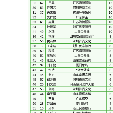
28
62
王昊
江苏海特服饰
12
30
53
许国义
深圳锋尚文化
10
31
37
徐崇峰
杭州环境集团
10
32
4
莫梓健
广东御圣
10
33
61
吴魏
江苏海特服饰
10
34
9
孙昕昊
浙江民泰银行
10
34
49
赵玮
上海金外滩
10
36
41
杨辉
四川成都懿锦金弈
8
37
56
黄海林
深圳锋尚文化
8
38
8
王家瑞
浙江民泰银行
8
39
59
程鸣
江苏海特服饰
8
40
51
蒋融冰
上海金外滩
8
41
46
张兰天
山东雷诺品牌
8
42
32
刘子健
厦门象屿
6
43
47
谢靖
上海金外滩
6
44
45
谢岿
山东雷诺品牌
6
45
57
宿少峰
深圳锋尚文化
6
46
20
何文哲
河南楚河汉界天伦
6
47
55
张彬
深圳锋尚文化
6
48
44
李学淏
山东雷诺品牌
6
49
3
李禹
广东御圣
6
50
28
赵国荣
厦门象屿
4
51
10
邱东
浙江民泰银行
2