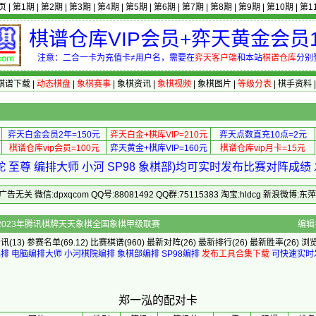
页
|
第1期
|
第2期
|
第3期
|
第4期
|
第5期
|
第6期
|
第7期
|
第8期
|
第9期
|
第10期
|
第1
棋谱仓库VIP会员+弈天黄金会员1
注意：二合一卡为充值卡≠用户名，需要在
弈天客户端
和本站
棋谱仓库
分别
棋谱下载
|
动态棋盘
|
象棋赛事
|
象棋资讯
|
象棋视频
|
象棋图片
|
等级分表
|
棋手资料
弈天白金会员2年=150元
弈天白金+棋库VIP=210元
弈天点数直充10点=2元
棋谱仓库vip会员=100元
弈天黄金+棋库VIP=160元
棋谱仓库vip月卡=15元
 至尊 编排大师 小河 SP98 象棋部)均可实时发布比赛对阵成
 微信:dpxqcom QQ号:88081492 QQ群:75115383 淘宝:hldcg 新浪微博:
]的配对卡 - 2023年腾讯棋牌天天象棋全国象棋甲级联赛
编辑
资讯
(13)
参赛名单
(69.12)
比赛棋谱
(960)
最新对阵
(26)
最新排行
(26)
最新胜率
(26) 浏
编排
电脑编排大师
小河棋院编排
象棋部编排
SP98编排
发布工具合集下载
可快速实时
郑一泓的配对卡