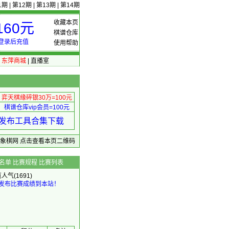
1期
|
第12期
|
第13期
|
第14期
收藏本页
60元
棋谱仓库
登录后充值
使用帮助
|
东萍商城
|
直播室
弈天棋缘碎银30万=100元
棋谱仓库vip会员=100元
绩 发布工具合集下载
东萍象棋网
点击查看本页二维码
名单
比赛规程
比赛列表
览人气(1691)
发布比赛成绩到本站！