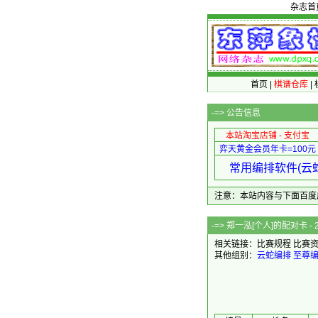
杂志首
首页
|
棋谱仓库
|
-=>
公告信息
本站淘宝店铺 - 支付宝
弈天黄金会员年卡=100元
常用编排软件(云蛇
注意：本站内容与下面百度广告无关
-=> 郑一泓[个人
相关链接：
比赛规程
比赛
其他组别：
云蛇编排
至尊