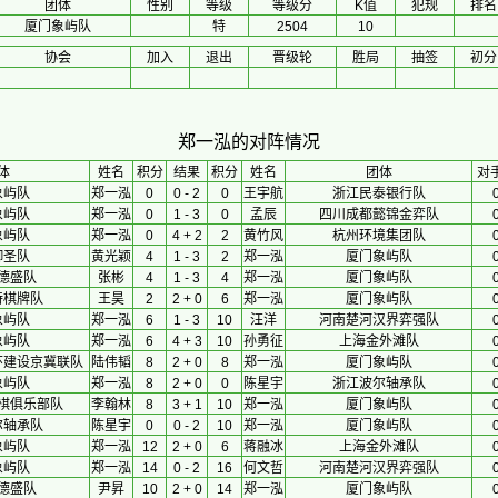
团体
性别
等级
等级分
K值
犯规
排名
厦门象屿队
特
2504
10
协会
加入
退出
晋级轮
胜局
抽签
初分
郑一泓的对阵情况
体
 姓名 
积分
 结果 
积分
 姓名 
团体
对
象屿队
郑一泓
0
0 - 2
0
王宇航
浙江民泰银行队
象屿队
郑一泓
0
1 - 3
0
孟辰
四川成都懿锦金弈队
象屿队
郑一泓
0
4 + 2
2
黄竹风
杭州环境集团队
御圣队
黄光颖
4
1 - 3
2
郑一泓
厦门象屿队
德盛队
张彬
4
1 - 3
4
郑一泓
厦门象屿队
特棋牌队
王昊
2
2 + 0
6
郑一泓
厦门象屿队
象屿队
郑一泓
6
1 - 3
10
汪洋
河南楚河汉界弈强队
象屿队
郑一泓
6
4 + 3
10
孙勇征
上海金外滩队
环建设京冀联队
陆伟韬
8
2 + 0
8
郑一泓
厦门象屿队
象屿队
郑一泓
8
2 + 0
0
陈星宇
浙江波尔轴承队
棋俱乐部队
李翰林
8
3 + 1
10
郑一泓
厦门象屿队
尔轴承队
陈星宇
0
0 - 2
10
郑一泓
厦门象屿队
象屿队
郑一泓
12
2 + 0
6
蒋融冰
上海金外滩队
象屿队
郑一泓
14
0 - 2
16
何文哲
河南楚河汉界弈强队
德盛队
尹昇
10
2 + 0
14
郑一泓
厦门象屿队