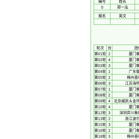
编号
姓名
0
郑一泓
报名
英文
 轮次 
台
团
第01轮
2
厦门
第02轮
4
厦门
第03轮
3
厦门
第04轮
1
广东
第05轮
2
梅州喜
第06轮
3
江苏海
第07轮
1
厦门
第08轮
2
厦门
第09轮
4
北京威凯＆金
第10轮
4
厦门
第12轮
3
深圳弈川象
第13轮
2
浙江波
第15轮
3
厦门
第16轮
2
厦门
第18轮
3
梅州喜