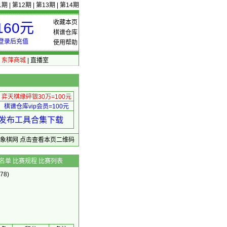
1期
|
第12期
|
第13期
|
第14期
收藏本页
60元
棋谱仓库
登录后充值
使用帮助
|
东萍商城
|
直播室
弈天棋缘碎银30万=100元
棋谱仓库vip会员=100元
绩 发布工具合集下载
东萍象棋网
点击查看本页二维码
名单
比赛规程
比赛列表
78)