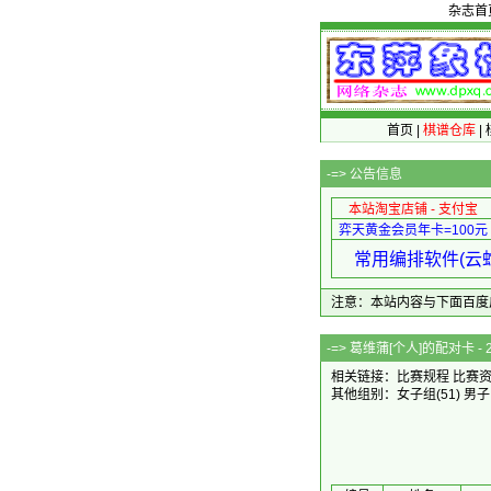
杂志首
首页
|
棋谱仓库
|
-=>
公告信息
本站淘宝店铺 - 支付宝
弈天黄金会员年卡=100元
常用编排软件(云蛇
注意：本站内容与下面百度广告无关
-=> 葛维蒲[个人
相关链接：
比赛规程
比赛
其他组别：
女子组
(51)
男子