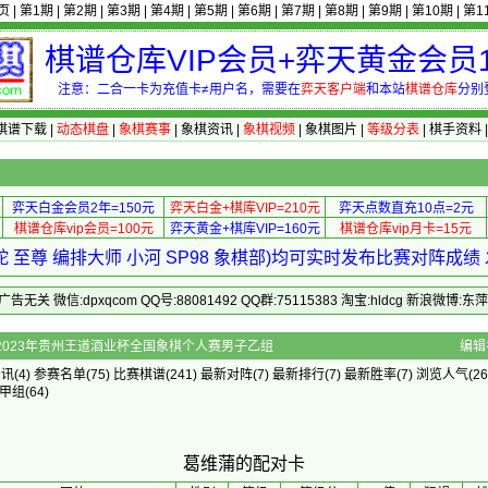
页
|
第1期
|
第2期
|
第3期
|
第4期
|
第5期
|
第6期
|
第7期
|
第8期
|
第9期
|
第10期
|
第1
棋谱仓库VIP会员+弈天黄金会员1
注意：二合一卡为充值卡≠用户名，需要在
弈天客户端
和本站
棋谱仓库
分别
棋谱下载
|
动态棋盘
|
象棋赛事
|
象棋资讯
|
象棋视频
|
象棋图片
|
等级分表
|
棋手资料
弈天白金会员2年=150元
弈天白金+棋库VIP=210元
弈天点数直充10点=2元
棋谱仓库vip会员=100元
弈天黄金+棋库VIP=160元
棋谱仓库vip月卡=15元
 至尊 编排大师 小河 SP98 象棋部)均可实时发布比赛对阵成
 微信:dpxqcom QQ号:88081492 QQ群:75115383 淘宝:hldcg 新浪微博:
]的配对卡 - 2023年贵州王道酒业杯全国象棋个人赛男子乙组
编辑
资讯
(4)
参赛名单
(75)
比赛棋谱
(241)
最新对阵
(7)
最新排行
(7)
最新胜率
(7) 浏览人气(26
甲组
(64)
葛维蒲的配对卡