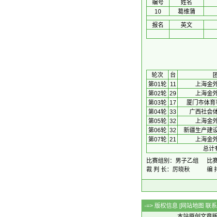
编号
姓名
10
葛维蒲
报名
英文
 轮次 
台
第01轮
11
上海金
第02轮
29
上海金
第03轮
17
厦门市体育
第04轮
33
广西社会
第05轮
32
上海金
第06轮
32
新疆生产建
第07轮
21
上海金
总计
比赛组别：男子乙组
比赛
裁 判 长：厉晓秋
编 
-=> 版权信息 [
网站地图
联系Q
本站原创文章