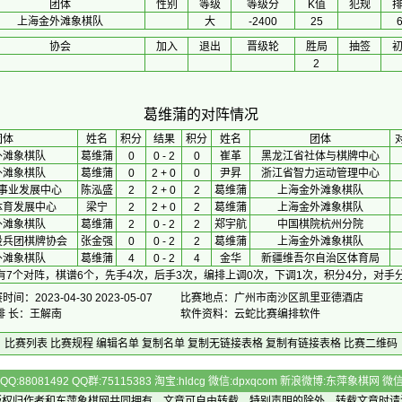
团体
性别
等级
等级分
K值
犯规
上海金外滩象棋队
大
-2400
25
协会
加入
退出
晋级轮
胜局
抽签
2
葛维蒲的对阵情况
团体
 姓名 
积分
 结果 
积分
 姓名 
团体
外滩象棋队
葛维蒲
0
0 - 2
0
崔革
黑龙江省社体与棋牌中心
外滩象棋队
葛维蒲
0
2 + 0
0
尹昇
浙江省智力运动管理中心
事业发展中心
陈泓盛
2
2 + 0
2
葛维蒲
上海金外滩象棋队
体育发展中心
梁宁
2
2 + 0
2
葛维蒲
上海金外滩象棋队
外滩象棋队
葛维蒲
2
0 - 2
2
郑宇航
中国棋院杭州分院
设兵团棋牌协会
张金强
0
0 - 2
2
葛维蒲
上海金外滩象棋队
外滩象棋队
葛维蒲
4
0 - 2
4
金华
新疆维吾尔自治区体育局
有7个对阵，棋谱6个，先手4次，后手3次，编排上调0次，下调1次，积分4分，对手分
时间：2023-04-30 2023-05-07
比赛地点：广州市南沙区凯里亚德酒店
排 长：王解南
软件资料：云蛇比赛编排软件
比赛列表
比赛规程
编辑名单
复制名单
复制无链接表格
复制有链接表格
比赛二维码
Q:88081492 QQ群:75115383 淘宝:hldcg 微信:dpxqcom 新浪微博:东萍象棋网
版权归作者和
东萍象棋网
共同拥有，文章可自由转载，特别声明的除外，转载文章时请