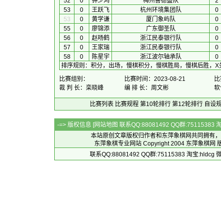
52
0
钟少鸿
梅州喜德盛队
2
53
0
王跃飞
杭州环境集团队
0
53
0
黄学谦
厦门象屿队
0
55
0
廖锦添
广东御圣队
0
56
0
赵旸鹤
浙江民泰银行队
0
57
0
王家瑞
浙江民泰银行队
0
58
0
陈星宇
浙江波尔轴承队
0
排序规则
：
积分，出场，慢棋积分，慢棋胜局，慢棋后胜，X
比赛组别：
比赛时间：2023-08-21
比
裁 判 长：栾晓峰
编 排 长：周文彬
软
比赛列表
比赛规程
第10轮排行
第12轮排行
自设
-=> 版权信息 [
网站地图
联系QQ:88081492 QQ群:7511538
本站原创文章版权归作者和
东萍象棋网
共同拥有，
东萍象棋专业网站 Copyright 2004
东萍象棋网
版
联系QQ:88081492 QQ群:75115383 淘宝:h