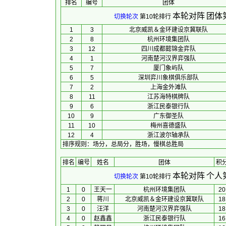
排名
编号
团体
本轮对阵
团体
切换轮次
第10轮排行
1
3
北京威凯＆金环建设京冀联队
2
8
杭州环境集团队
3
12
四川成都懿锦金弈队
4
1
河南楚河汉界弈强队
5
7
厦门象屿队
6
5
深圳弈川象棋俱乐部队
7
2
上海金外滩队
8
11
江苏海特棋牌队
9
6
浙江民泰银行队
10
9
广东御圣队
11
10
梅州喜德盛队
12
4
浙江波尔轴承队
排序规则
：
场分，总局分，胜场，慢棋总胜局
排名
编号
姓名
团体
积
本轮对阵
个人
切换轮次
第10轮排行
1
0
王天一
杭州环境集团队
20
2
0
蒋川
北京威凯＆金环建设京冀联队
18
3
0
汪洋
河南楚河汉界弈强队
18
4
0
赵鑫鑫
浙江民泰银行队
16