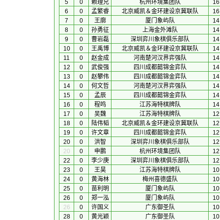
5
0
赖理兄
杭州环境集团队
16
6
0
孟繁睿
北京威凯＆金环建设京冀联队
16
7
0
王廓
厦门象屿队
14
8
0
孙勇征
上海金外滩队
14
9
0
曹岩磊
深圳弈川象棋俱乐部队
14
10
0
王禹博
北京威凯＆金环建设京冀联队
14
11
0
赵金成
河南楚河汉界弈强队
14
12
0
武俊强
四川成都懿锦金弈队
14
13
0
赵攀伟
四川成都懿锦金弈队
14
14
0
何文哲
河南楚河汉界弈强队
14
15
0
孟辰
四川成都懿锦金弈队
14
16
0
程鸣
江苏海特棋牌队
14
17
0
吴魏
江苏海特棋牌队
12
18
0
陆伟韬
北京威凯＆金环建设京冀联队
12
19
0
许文章
四川成都懿锦金弈队
12
20
0
洪智
深圳弈川象棋俱乐部队
12
20
0
申鹏
杭州环境集团队
12
22
0
李少庚
深圳弈川象棋俱乐部队
12
23
0
王昊
江苏海特棋牌队
10
24
0
黄海林
梅州喜德盛队
10
25
0
苗利明
厦门象屿队
10
26
0
郑一泓
厦门象屿队
10
26
0
许国义
广东御圣队
10
28
0
黄光颖
广东御圣队
10