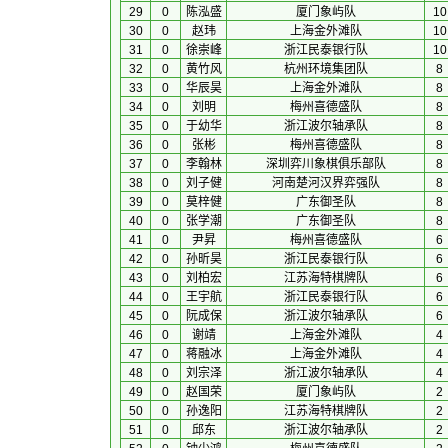
29
0
陈泓盛
厦门象屿队
10
30
0
赵玮
上海金外滩队
10
31
0
徐崇峰
浙江民泰银行队
10
32
0
黄竹风
杭州环境集团队
8
33
0
华辰昊
上海金外滩队
8
34
0
刘明
梅州喜德盛队
8
35
0
于幼华
浙江波尔轴承队
8
36
0
张彬
梅州喜德盛队
8
37
0
李翰林
深圳弈川象棋俱乐部队
8
38
0
刘子健
河南楚河汉界弈强队
8
39
0
莫梓健
广东御圣队
8
40
0
张学潮
广东御圣队
8
41
0
尹昇
梅州喜德盛队
6
42
0
孙昕昊
浙江民泰银行队
6
43
0
刘柏宏
江苏海特棋牌队
6
44
0
王宇航
浙江民泰银行队
6
45
0
阮成保
浙江波尔轴承队
6
46
0
谢靖
上海金外滩队
4
47
0
蒋融冰
上海金外滩队
4
48
0
刘宗泽
浙江波尔轴承队
4
49
0
赵国荣
厦门象屿队
2
50
0
孙逸阳
江苏海特棋牌队
2
51
0
邱东
浙江波尔轴承队
2