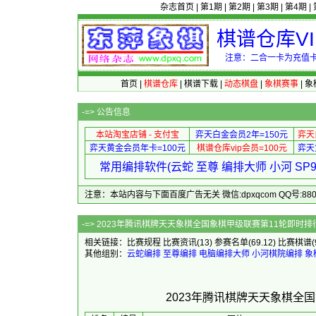
杂志首页
|
第1期
|
第2期
|
第3期
|
第4期
|
棋谱仓库V
注意：二合一卡为充值卡
首页
|
棋谱仓库
|
棋谱下载
|
动态棋盘
|
象棋赛事
|
象
-=>
公告信息
本站淘宝店铺 - 支付宝
弈天白金会员2年=150元
弈天
弈天黄金会员年卡=100元
棋谱仓库vip会员=100元
弈天
常用编排软件(云蛇 至尊 编排大师 小河 S
注意：本站内容与下面百度广告无关 微信:dpxqcom QQ号:88081
-=> 2023年腾讯棋牌天天象棋全
相关链接：
比赛规程
比赛资讯
(13)
参赛名单
(69.12)
比赛棋谱
其他组别：
云蛇编排
至尊编排
电脑编排大师
小河棋院编排
象
2023年腾讯棋牌天天象棋全国