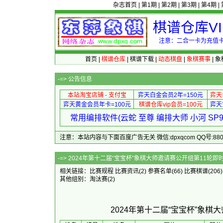
杂志首页
|
第1期
|
第2期
|
第3期
|
第4期
|
棋谱仓库V
注意：二合一卡为充值卡
首页
|
棋谱仓库
|
棋谱下载
|
动态棋盘
|
象棋赛事
|
象
-=>
公告信息
本站淘宝店铺 - 支付宝
弈天白金会员2年=150元
弈天
弈天黄金会员年卡=100元
棋谱仓库vip会员=100元
弈天
常用编排软件(云蛇 至尊 编排大师 小河 S
注意：本站内容与下面百度广告无关 微信:dpxqcom QQ号:88081
-=> 2024年第十二届“宝宝杯”象棋
相关链接：
比赛规程
比赛资讯
(2)
参赛名单
(66)
比赛棋谱
(206
其他组别：
淘汰赛
(2)
2024年第十二届“宝宝杯”象棋