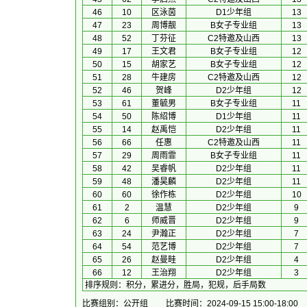
46
10
区泳茵
D1少年组
13
47
23
周博靓
B女子专业组
13
48
52
丁芬征
C2特邀及山西
13
49
17
王文君
B女子专业组
12
50
15
胡家艺
B女子专业组
12
51
28
牛建房
C2特邀及山西
12
52
46
贺峰
D2少年组
12
53
61
董毓男
B女子专业组
11
54
50
陈绍博
D1少年组
11
55
14
赵禹恺
D2少年组
11
56
66
任惠
C2特邀及山西
11
57
29
周雨霏
B女子专业组
11
58
42
吴睿帆
D2少年组
11
59
48
潘昊麟
D2少年组
11
60
60
徐作栋
D2少年组
10
61
2
温慧
D2少年组
9
62
6
师威晋
D2少年组
9
63
24
尹瀚正
D2少年组
7
64
54
范艺博
D2少年组
7
65
26
赵曼畦
D2少年组
4
66
12
王治翔
D2少年组
3
排序规则
：
积分，累进分，胜局，犯规，后手局数
比赛组别：公开组
比赛时间：2024-09-15 15:00-18:00