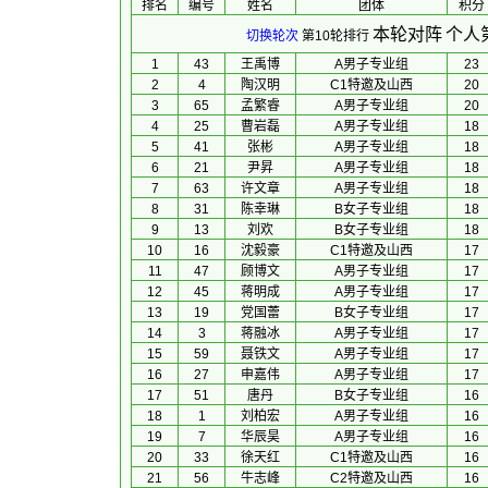
排名
编号
姓名
团体
积分
本轮对阵
个人
切换轮次
第10轮排行
1
43
王禹博
A男子专业组
23
2
4
陶汉明
C1特邀及山西
20
3
65
孟繁睿
A男子专业组
20
4
25
曹岩磊
A男子专业组
18
5
41
张彬
A男子专业组
18
6
21
尹昇
A男子专业组
18
7
63
许文章
A男子专业组
18
8
31
陈幸琳
B女子专业组
18
9
13
刘欢
B女子专业组
18
10
16
沈毅豪
C1特邀及山西
17
11
47
顾博文
A男子专业组
17
12
45
蒋明成
A男子专业组
17
13
19
党国蕾
B女子专业组
17
14
3
蒋融冰
A男子专业组
17
15
59
聂铁文
A男子专业组
17
16
27
申嘉伟
A男子专业组
17
17
51
唐丹
B女子专业组
16
18
1
刘柏宏
A男子专业组
16
19
7
华辰昊
A男子专业组
16
20
33
徐天红
C1特邀及山西
16
21
56
牛志峰
C2特邀及山西
16