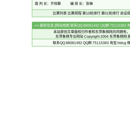
裁 判 长：齐恒聚
编 排 长：张琳
比赛列表
比赛规程
第10轮排行
第01轮排行
自设
-=> 版权信息 [
网站地图
联系QQ:88081492 QQ群:7511538
本站原创文章版权归作者和
东萍象棋网
共同拥有，
东萍象棋专业网站 Copyright 2004
东萍象棋网
版
联系QQ:88081492 QQ群:75115383 淘宝:h