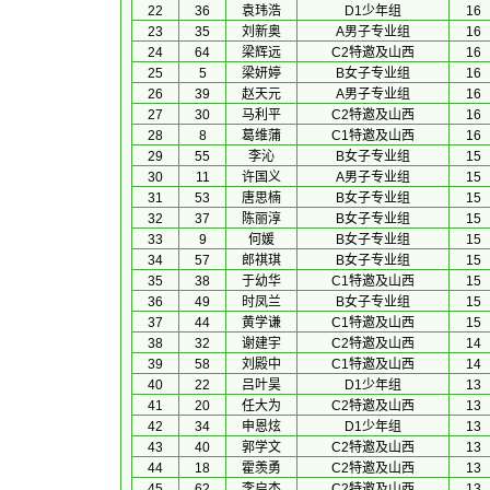
22
36
袁玮浩
D1少年组
16
23
35
刘新奥
A男子专业组
16
24
64
梁辉远
C2特邀及山西
16
25
5
梁妍婷
B女子专业组
16
26
39
赵天元
A男子专业组
16
27
30
马利平
C2特邀及山西
16
28
8
葛维蒲
C1特邀及山西
16
29
55
李沁
B女子专业组
15
30
11
许国义
A男子专业组
15
31
53
唐思楠
B女子专业组
15
32
37
陈丽淳
B女子专业组
15
33
9
何媛
B女子专业组
15
34
57
郎祺琪
B女子专业组
15
35
38
于幼华
C1特邀及山西
15
36
49
时凤兰
B女子专业组
15
37
44
黄学谦
C1特邀及山西
15
38
32
谢建宇
C2特邀及山西
14
39
58
刘殿中
C1特邀及山西
14
40
22
吕叶昊
D1少年组
13
41
20
任大为
C2特邀及山西
13
42
34
申恩炫
D1少年组
13
43
40
郭学文
C2特邀及山西
13
44
18
霍羡勇
C2特邀及山西
13
45
62
李启杰
C2特邀及山西
13