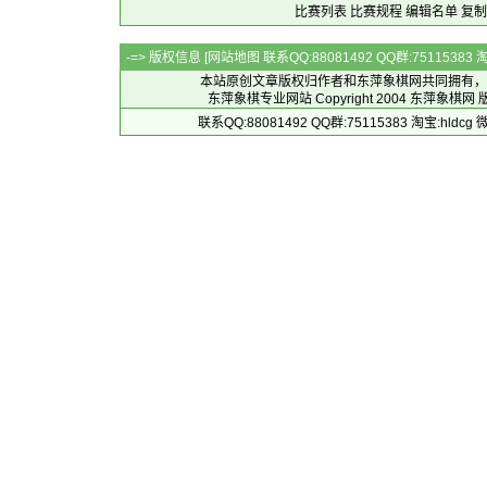
比赛列表
比赛规程
编辑名单
复制
-=> 版权信息 [
网站地图
联系QQ:88081492 QQ群:7511538
本站原创文章版权归作者和
东萍象棋网
共同拥有，
东萍象棋专业网站 Copyright 2004
东萍象棋网
版
联系QQ:88081492 QQ群:75115383 淘宝:h