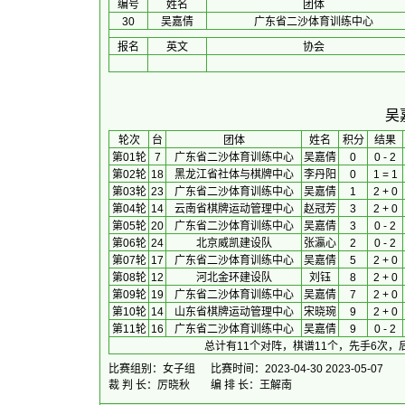
编号
姓名
团体
30
吴嘉倩
广东省二沙体育训练中心
报名
英文
协会
吴
 轮次 
台
团体
 姓名 
积分
 结果 
第01轮
7
广东省二沙体育训练中心
吴嘉倩
0
0 - 2
第02轮
18
黑龙江省社体与棋牌中心
李丹阳
0
1 = 1
第03轮
23
广东省二沙体育训练中心
吴嘉倩
1
2 + 0
第04轮
14
云南省棋牌运动管理中心
赵冠芳
3
2 + 0
第05轮
20
广东省二沙体育训练中心
吴嘉倩
3
0 - 2
第06轮
24
北京威凯建设队
张瀛心
2
0 - 2
第07轮
17
广东省二沙体育训练中心
吴嘉倩
5
2 + 0
第08轮
12
河北金环建设队
刘钰
8
2 + 0
第09轮
19
广东省二沙体育训练中心
吴嘉倩
7
2 + 0
第10轮
14
山东省棋牌运动管理中心
宋晓琬
9
2 + 0
第11轮
16
广东省二沙体育训练中心
吴嘉倩
9
0 - 2
总计有11个对阵，棋谱11个，先手6次，
比赛组别：女子组
比赛时间：2023-04-30 2023-05-07
裁 判 长：厉晓秋
编 排 长：王解南