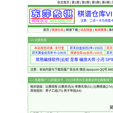
杂志首页
|
第1期
|
第2期
|
第3期
|
第4期
|
棋谱仓库V
注意：二合一卡为充值卡
首页
|
棋谱仓库
|
棋谱下载
|
动态棋盘
|
象棋赛事
|
象
-=>
公告信息
本站淘宝店铺 - 支付宝
弈天白金会员2年=150元
弈天
弈天黄金会员年卡=100元
棋谱仓库vip会员=100元
弈天
常用编排软件(云蛇 至尊 编排大师 小河 S
注意：本站内容与下面百度广告无关 微信:dpxqcom QQ号:88081
-=> 吴嘉倩[个人]的配对卡 - 2023年
相关链接：
比赛规程
比赛资讯
(4)
参赛名单
(51)
比赛棋谱
(274
其他组别：
男子乙组
(75)
男子甲组
(64)