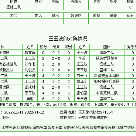
团体
性别
等级
等级分
K值
犯规
排名
盛峰二队
8
协会
加入
退出
晋级轮
胜局
抽签
初分
王玉波的对阵情况
团体
 姓名 
积分
 结果 
积分
 姓名 
团体
对手
生威队
郑文晖
0
0 - 2
0
王玉波
盛峰二队
0
峰二队
王玉波
2
2 + 0
0
李英
精英群圆梦者
0
大名捕战队
刘作书
3
2 + 0
4
王玉波
盛峰二队
0
顾新杰队
刘俊杰
0
2 + 0
4
王玉波
盛峰二队
0
峰二队
王玉波
4
0 - 2
2
白云飞
新疆赛里木湖队
0
峰二队
王玉波
4
0 - 2
2
黄泽宇
如风揭棋代表队
0
猛虎队
史成林
8
2 + 0
4
王玉波
盛峰二队
0
峰二队
王玉波
4
2 + 0
5
张伯强
本溪真诚二队
0
组合队
吴瑕
6
0 - 2
6
王玉波
盛峰二队
0
有9个对阵，棋谱0个，先手4次，后手5次，编排上调2次，下调5次，积分8分，对手
022-11-11 2022-11-12
比赛地点：天天象棋棋社971554
长：林松
软件资料：云蛇比赛编排软件
比赛列表
比赛规程
编辑名单
复制名单
复制无链接表格
复制有链接表格
比赛二维码