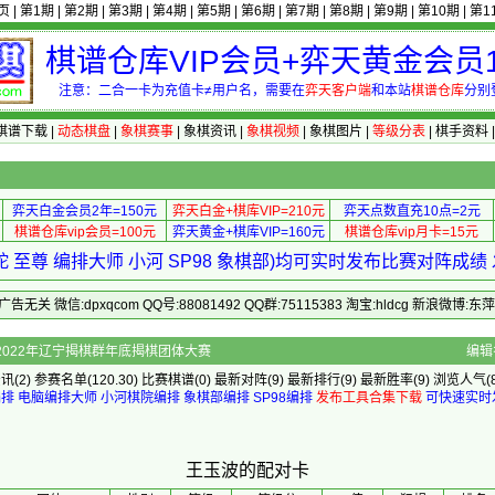
页
|
第1期
|
第2期
|
第3期
|
第4期
|
第5期
|
第6期
|
第7期
|
第8期
|
第9期
|
第10期
|
第1
棋谱仓库VIP会员+弈天黄金会员1
注意：二合一卡为充值卡≠用户名，需要在
弈天客户端
和本站
棋谱仓库
分别
棋谱下载
|
动态棋盘
|
象棋赛事
|
象棋资讯
|
象棋视频
|
象棋图片
|
等级分表
|
棋手资料
弈天白金会员2年=150元
弈天白金+棋库VIP=210元
弈天点数直充10点=2元
棋谱仓库vip会员=100元
弈天黄金+棋库VIP=160元
棋谱仓库vip月卡=15元
 至尊 编排大师 小河 SP98 象棋部)均可实时发布比赛对阵成
 微信:dpxqcom QQ号:88081492 QQ群:75115383 淘宝:hldcg 新浪微博:
人]的配对卡 - 2022年辽宁揭棋群年底揭棋团体大赛
编辑
资讯
(2)
参赛名单
(120.30)
比赛棋谱
(0)
最新对阵
(9)
最新排行
(9)
最新胜率
(9) 浏览人气(8
编排
电脑编排大师
小河棋院编排
象棋部编排
SP98编排
发布工具合集下载
可快速实时
王玉波的配对卡