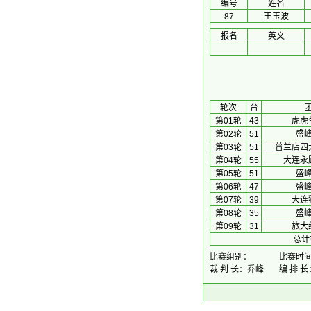
编号
姓名
87
王玉波
报名
英文
 轮次 
台
第01轮
43
虎虎
第02轮
51
盛
第03轮
51
普兰店四
第04轮
55
大连永
第05轮
51
盛
第06轮
47
盛
第07轮
39
大连
第08轮
35
盛
第09轮
31
旅大
总计
比赛组别：
比赛时间：2
裁 判 长：乔峰
编 排 