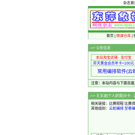
杂志首
首页
|
棋谱仓库
|
-=>
公告信息
本站淘宝店铺 - 支付宝
弈天黄金会员年卡=100元
常用编排软件(云蛇
注意：本站内容与下面百度广告无关
-=> 王玉波[个
相关链接：
比赛规程
比赛
其他组别：
云蛇编排
至尊