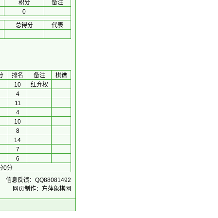
积分
备注
0
总得分
代表
分
排名
备注
棋谱
10
红弃权
4
11
4
10
8
14
7
6
分0分
信息反馈：QQ88081492
网页制作：东萍象棋网