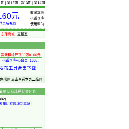
1期
|
第12期
|
第13期
|
第14期
收藏本页
60元
棋谱仓库
登录后充值
使用帮助
|
东萍商城
|
直播室
弈天棋缘碎银30万=100元
棋谱仓库vip会员=100元
绩 发布工具合集下载
东萍象棋网
点击查看本页二维码
名单
比赛规程
比赛列表
82)
发布比赛成绩到本站！